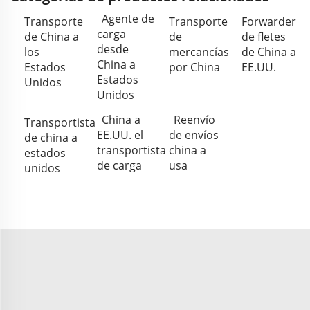
Agente de
Transporte
Transporte
Forwarder
carga
de China a
de
de fletes
desde
los
mercancías
de China a
China a
Estados
por China
EE.UU.
Estados
Unidos
Unidos
China a
Reenvío
Transportista
EE.UU. el
de envíos
de china a
transportista
china a
estados
de carga
usa
unidos