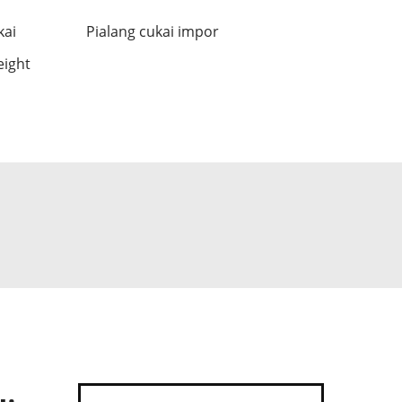
kai
Pialang cukai impor
eight