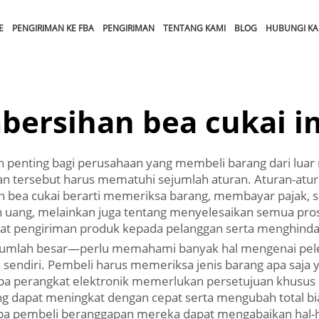
E
PENGIRIMAN KE FBA
PENGIRIMAN
TENTANG KAMI
BLOG
HUBUNGI KA
bersihan bea cukai i
penting bagi perusahaan yang membeli barang dari luar n
 tersebut harus mematuhi sejumlah aturan. Aturan-atur
 bea cukai berarti memeriksa barang, membayar pajak, 
n uang, melainkan juga tentang menyelesaikan semua pros
pengiriman produk kepada pelanggan serta menghindar
umlah besar—perlu memahami banyak hal mengenai pelew
n sendiri. Pembeli harus memeriksa jenis barang apa saja 
pa perangkat elektronik memerlukan persetujuan khusus
yang dapat meningkat dengan cepat serta mengubah total bi
rapa pembeli beranggapan mereka dapat mengabaikan hal-h