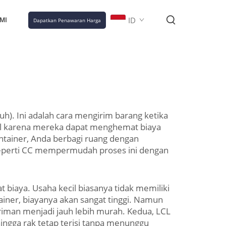
ID
MI
Dapatkan Penawaran Harga
h). Ini adalah cara mengirim barang ketika
ecil karena mereka dapat menghemat biaya
tainer, Anda berbagi ruang dengan
seperti CC mempermudah proses ini dengan
iaya. Usaha kecil biasanya tidak memiliki
iner, biayanya akan sangat tinggi. Namun
iman menjadi jauh lebih murah. Kedua, LCL
ingga rak tetap terisi tanpa menunggu