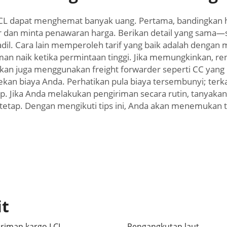
CL dapat menghemat banyak uang. Pertama, bandingkan ha
er dan minta penawaran harga. Berikan detail yang sama
dil. Cara lain memperoleh tarif yang baik adalah denga
iman naik ketika permintaan tinggi. Jika memungkinkan, 
an juga menggunakan freight forwarder seperti CC yang
kan biaya Anda. Perhatikan pula biaya tersembunyi; terka
kap. Jika Anda melakukan pengiriman secara rutin, tanyak
etap. Dengan mengikuti tips ini, Anda akan menemukan ta
it
riman kargo LCL
Pengangkutan laut