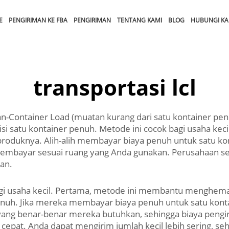
E
PENGIRIMAN KE FBA
PENGIRIMAN
TENTANG KAMI
BLOG
HUBUNGI KA
transportasi lcl
n-Container Load (muatan kurang dari satu kontainer penu
si satu kontainer penuh. Metode ini cocok bagi usaha k
uknya. Alih-alih membayar biaya penuh untuk satu kon
 membayar sesuai ruang yang Anda gunakan. Perusahaan 
an.
usaha kecil. Pertama, metode ini membantu menghemat b
nuh. Jika mereka membayar biaya penuh untuk satu konta
ng benar-benar mereka butuhkan, sehingga biaya pengir
at. Anda dapat mengirim jumlah kecil lebih sering, seh