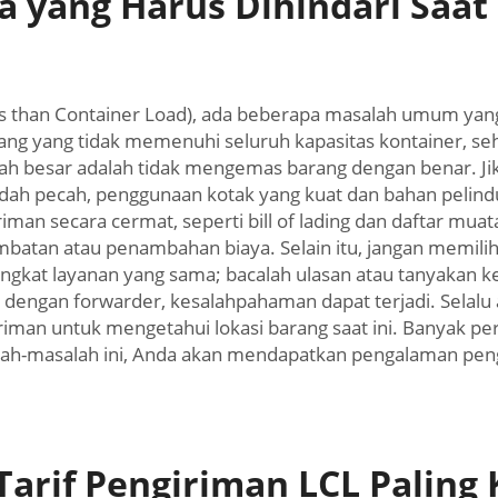
 yang Harus Dihindari Saa
 than Container Load), ada beberapa masalah umum yang 
g yang tidak memenuhi seluruh kapasitas kontainer, seh
lah besar adalah tidak mengemas barang dengan benar. Ji
h pecah, penggunaan kotak yang kuat dan bahan pelindun
an secara cermat, seperti bill of lading dan daftar muat
tan atau penambahan biaya. Selain itu, jangan memilih 
gkat layanan yang sama; bacalah ulasan atau tanyakan k
s dengan forwarder, kesalahpahaman dapat terjadi. Selalu 
giriman untuk mengetahui lokasi barang saat ini. Banyak 
lah-masalah ini, Anda akan mendapatkan pengalaman pengi
rif Pengiriman LCL Paling 