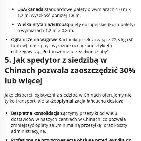
USA/Kanada:
standardowe palety o wymiarach 1,0 m ×
1,2 m, wysokość poniżej 1,8 m.
Wielka Brytania/Europa:
palety europejskie (Euro-palety)
o wymiarach 1,2 m × 0,8 m.
Ograniczenia wagowe:
Kartoniki przekraczające 22,5 kg (50
funtów) muszą być wyraźnie oznaczone etykietą
ostrzegawczą „Podnoszenie przez dwie osoby”.
5. Jak spedytor z siedzibą w
Chinach pozwala zaoszczędzić 30%
lub więcej
Jako eksperci logistyczni z siedzibą w Chinach oferujemy nie
tylko transport, ale także
optymalizacja łańcucha dostaw
:
Bezpłatna konsolidacja:
Łączymy przesyłki od wielu
dostawców w naszych centrach w Chinach, co pozwala
zmniejszyć opłaty za „minimalną przesyłkę” oraz koszty
administracyjne.
Profesjonalna przygotowawcza obsługa przed wysyłką do