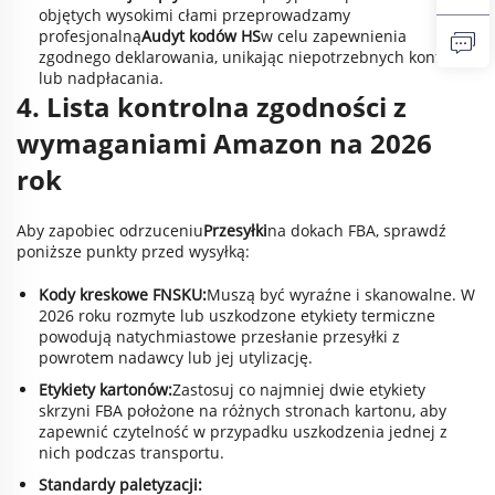
objętych wysokimi cłami przeprowadzamy
profesjonalną
Audyt kodów HS
w celu zapewnienia
zgodnego deklarowania, unikając niepotrzebnych konfiskat
lub nadpłacania.
4. Lista kontrolna zgodności z
wymaganiami Amazon na 2026
rok
Aby zapobiec odrzuceniu
Przesyłki
na dokach FBA, sprawdź
poniższe punkty przed wysyłką:
Kody kreskowe FNSKU:
Muszą być wyraźne i skanowalne. W
2026 roku rozmyte lub uszkodzone etykiety termiczne
powodują natychmiastowe przesłanie przesyłki z
powrotem nadawcy lub jej utylizację.
Etykiety kartonów:
Zastosuj co najmniej dwie etykiety
skrzyni FBA położone na różnych stronach kartonu, aby
zapewnić czytelność w przypadku uszkodzenia jednej z
nich podczas transportu.
Standardy paletyzacji: