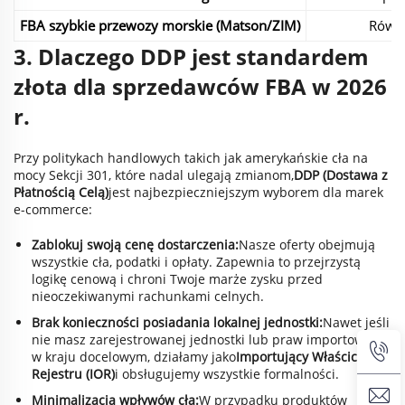
FBA szybkie przewozy morskie (Matson/ZIM)
Równo
3. Dlaczego DDP jest standardem
złota dla sprzedawców FBA w 2026
r.
Przy politykach handlowych takich jak amerykańskie cła na
mocy Sekcji 301, które nadal ulegają zmianom,
DDP (Dostawa z
Płatnością Celą)
jest najbezpieczniejszym wyborem dla marek
e-commerce:
Zablokuj swoją cenę dostarczenia:
Nasze oferty obejmują
wszystkie cła, podatki i opłaty. Zapewnia to przejrzystą
logikę cenową i chroni Twoje marże zysku przed
nieoczekiwanymi rachunkami celnych.
Brak konieczności posiadania lokalnej jednostki:
Nawet jeśli
nie masz zarejestrowanej jednostki lub praw importowych
w kraju docelowym, działamy jako
Importujący Właściciel
Rejestru (IOR)
i obsługujemy wszystkie formalności.
Minimalizacja wpływów cła:
W przypadku produktów