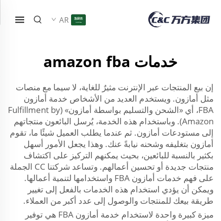
AR
خدمات amazon fba
إن بيع المنتجات عبر الإنترنت مثيرٌ للغاية، لا سيما مع منصات
مثل أمازون. ويستخدم العديد من الأشخاص خدمة أمازون
FBA، أي «الشحن والتسليم بواسطة أمازون» (Fulfillment by
Amazon). وباستخدام هذه الخدمة، يُرسل البائعون منتجاتهم
إلى مستودعات أمازون. ثم عندما يطلب العميل شيئًا ما، تقوم
أمازون بتغليفه وشحنه نيابةً عنك. وهذا يجعل الأمور أسهل
بكثير بالنسبة للبائعين، بحيث يمكنهم التركيز على اكتشاف
منتجات جديدة أو تحسين أعمالهم. وتساعد شركتنا CC الجملة
على فهم خدمات أمازون FBA واستخدامها لتنمية أعمالها.
ويمكن أن يؤدي استخدام هذه الخدمات بالفعل إلى تغيير
طريقة بيعك للمنتجات والوصول إلى عدد أكبر من العملاء.
ميزة كبيرة واحدة لاستخدام خدمة أمازون FBA هي توفير