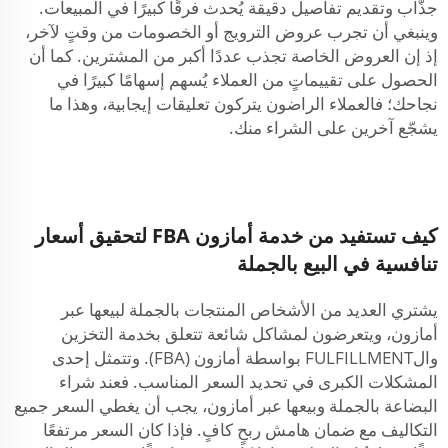
جذّاب وتقديم تفاصيل دقيقة يُحدث فرقًا كبيرًا في المبيعات.
وينبغي أن تجرب عروض الترويج أو الخصومات من وقتٍ لآخر،
إذ إن العروض الخاصة تجذب عددًا أكبر من المشترين. كما أن
الحصول على تقييماتٍ من العملاء يُسهم إسهامًا كبيرًا في
نجاحك؛ فالعملاء الراضون يتركون تعليقات إيجابية، وهذا ما
يشجّع آخرين على الشراء منك.
كيف تستفيد من خدمة أمازون FBA لتحقيق أسعار
تنافسية في البيع بالجملة
يشتري العديد من الأشخاص المنتجات بالجملة لبيعها عبر
أمازون، ويتعرضون لمشاكل شائعة تتعلق بخدمة التخزين
والFULFILLMENT بواسطة أمازون (FBA). وتتمثل إحدى
المشكلات الكبرى في تحديد السعر المناسب. فعند شراء
البضاعة بالجملة وبيعها عبر أمازون، يجب أن يغطي السعر جميع
التكاليف مع ضمان هامش ربحٍ كافٍ. فإذا كان السعر مرتفعًا