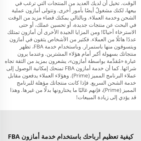
الوقت. تخيل أن لديك العديد من المنتجات التي ترغب في
بيعها، لكنك مشغولٌ أيضًا بأمور أخرى. وتتولى أمازون عملية
الشحن وخدمة العملاء. وبالتالي يمكنك قضاء مزيد من الوقت
في البحث عن منتجات جديدة، أو تحسين عملك، أو حتى
الاسترخاء أحيانًا! ومن المزايا الجيدة الأخرى أن أمازون تمتلك
عددًا هائلًا من العملاء. فكثير من الأشخاص يثقون في أمازون
ويتسوقون منها باستمرار. وباستخدام خدمة FBA، تظهر
منتجاتك بسهولة أكبر أمام هؤلاء المشترين. وعندما يرون
عبارة «مُقدَّمة بواسطة أمازون»، يشعرون بمزيد من الثقة تجاه
شرائها. كما أن خدمة أمازون FBA تمنحك إمكانية الوصول إلى
عملاء البرنامج المميز (Prime). وهؤلاء العملاء يدفعون مقابل
خدمة الشحن السريع. فإذا كانت منتجاتك مؤهلة للبرنامج
المميز (Prime)، فإنهم غالبًا ما يختارونها بدلًا من غيرها. وهذا
قد يؤدي إلى زيادة المبيعات!
كيفية تعظيم أرباحك باستخدام خدمة أمازون FBA