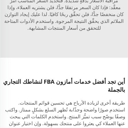
مراقبة الأسعار بدقةٍ شديدة. فتحديد السعر المناسب أمرٌ
معقَّد: فإذا كان السعر مرتفعًا جدًّا، فلن يشتريه العملاء، وإذا
كان منخفضًا جدًّا، فلن تحقِّق ربحًا كافيًا. لذا عليك إيجاد التوازن
الملائم الذي يحقِّق النتيجة المرجوة. واستخدم الأدوات المتاحة
للتحقق من أسعار المنتجات المشابهة.
أين تجد أفضل خدمات أمازون FBA لنشاطك التجاري
بالجملة
طريقة أخرى لزيادة الأرباح هي تحسين قوائم المنتجات.
استخدم صورًا واضحة وجذّابة تُظهر السلع بشكلٍ ممتاز. واكتب
وصفًا يوضّح سبب تميُّز المنتج. واستخدم الكلمات التي يبحث
عنها العملاء كي يعثروا على منتجك بسهولة. وإن اختيار عنوان