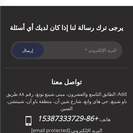
يرجى ترك رسالة لنا إذا كان لديك أي أسئلة
إرسال
تواصل معنا
Add: الطابق التاسع والعشرون، مبنى شينغ تونغ، رقم ٨٨ طريق
باو شينغ، حي هاي وانغ، شارع شين آن، منطقة باو آن، شينتشن،
الصين
+86-15387333729
هاتف:
البريد الإلكتروني:
[email protected]