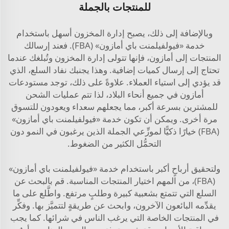
للمنتجات بالجملة
وبالإضافة إلى ذلك، يصبح إدارة المخزون أسهل باستخدام
خدمة «فيولفيلمنت باي أمازون» (FBA). فعند إرسالك
المنتجات إلى أمازون، فإنها تتولى إدارة المخزون وتُبلغك عندما
تحتاج إلى إرسال كميات إضافية. وهذا يجنبك نفاد السلع، الذي
قد يؤدي إلى استياء العملاء. علاوةً على ذلك، توجد مستودعات
أمازون في جميع أنحاء البلاد، لذا تتم عمليات الشحن
للمشترين بسرعة أكبر، مما يجعلهم سعداء ويعودون للتسوق
مرة أخرى. ويمكن أن تكون خدمة «فيولفيلمنت باي أمازون»
(FBA) خيارًا ذكيًّا لموزِّعي الجملة الذين يرغبون في النمو دون
التحمُّل الكثير من الضغوط.
ولتحقيق أرباحٍ أكبر باستخدام خدمة «فيولفيلمنت باي أمازون»
(FBA)، من المهم اختيار المنتجات المناسبة. قم بالبحث عن
السلع التي تتمتع بشعبية كبيرة وطلبٍ مرتفع. واطَّلع على ما
يقدِّمه البائعون الآخرون، وابحث عن طريقةٍ لتتميَّز بها. وفكِّر
في المنتجات الخاصة التي يرغب الناس في شرائها. كما يجب