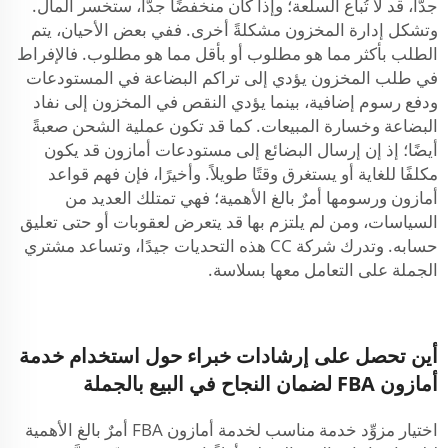
جدًّا، قد لا تُباع السلعة؛ وإذا كان منخفضًا جدًّا، ستخسر المال.
وتشكل إدارة المخزون مشكلةً أخرى. ففي بعض الأحيان، يتم
الطلب بأكثر مما هو مطلوب أو بأقل مما هو مطلوب. فالإفراط
في طلب المخزون يؤدي إلى تراكم البضاعة في المستودعات
ودفع رسوم إضافية، بينما يؤدي النقص في المخزون إلى نفاد
البضاعة وخسارة المبيعات. كما قد تكون عملية الشحن صعبةً
أيضًا؛ إذ إن إرسال البضائع إلى مستودعات أمازون قد يكون
مكلفًا للغاية أو يستغرق وقتًا طويلاً. وأخيرًا، فإن فهم قواعد
أمازون ورسومها أمرٌ بالغ الأهمية؛ فهي تمتلك العديد من
السياسات، ومن لم يلتزم بها قد يتعرض لعقوبات أو حتى تعليق
حسابه. وتدرك شركة CC هذه التحديات جيدًا، وتساعد مشتري
الجملة على التعامل معها بسلاسة.
أين تحصل على إرشادات خبراء حول استخدام خدمة
أمازون FBA لضمان النجاح في البيع بالجملة
اختيار مزوِّد خدمة مناسب لخدمة أمازون FBA أمرٌ بالغ الأهمية