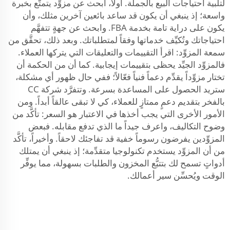
لتلبية احتياجات البيع بالجملة. أولاً، ابحث عن مزوِّد يتمتَّع بخبرة
واسعة؛ إذ ينبغي أن يكون قد ساعد بائعين آخرين مثلك، وأن
يكون على دراية تامة بخدمة FBA. وابحث عن جهةٍ تتفهَّم
احتياجاتك وتُكيِّف خدماتها وفقاً لمتطلباتك. وبعد ذلك، تحقَّق من
سمعة المزوِّد: اقرأ التقييمات والتعليقات التي يتركها العملاء.
فالمزوِّد الجيِّد يحظى بتقييمات إيجابية. كما أن من الحكمة أن
تختار مزوِّداً يقدِّم دعماً فنياً فعّالاً؛ ففي حال ظهور أي مشكلة،
ستريد الحصول على المساعدة بسرعة. وتتفرَّد شركة CC
بالفخر بتقديم دعمٍ ممتازٍ للعملاء، كي لا تبقى عالقاً أبداً. ومن
الأمور الأخرى التي يجب أخذها في الاعتبار هو السعر: تأكَّد من
وضوح التكاليف، واعرف جيداً ما الذي تدفع مقابله. فبعض
المزوِّدين يفرضون رسوماً خفية قد تفاجئك لاحقاً. وأخيراً، تأكَّد
من أن المزوِّد يستخدم تكنولوجيا متقدِّمة؛ إذ ينبغي أن يمتلك
أدواتٍ تسمح لك بتتبُّع المخزون والطلبات بسهولة، مما يوفِّر
الوقت ويُحسِّن سير أعمالك.