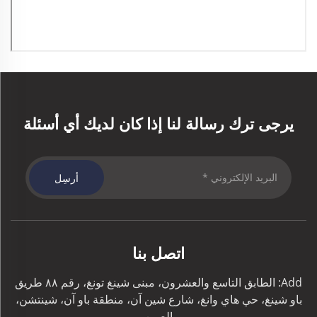
يرجى ترك رسالة لنا إذا كان لديك أي أسئلة
أرسِل
اتصل بنا
Add: الطابق التاسع والعشرون، مبنى شينغ تونغ، رقم ٨٨ طريق
باو شينغ، حي هاي وانغ، شارع شين آن، منطقة باو آن، شينتشن،
الصين