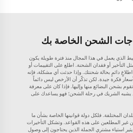
ياجات الشحن الخاصة بك
وسيط الذي يعمل في هذا المجال منذ فترة طويلة يكون
 التأخير أو فقدان الشحنة. اطلع على التقييمات أو
طلاعٍ دائمٍ بحالة شحنتك. وإذا حدثت أي مشكلة، فإنه
سعار فكرة جيدة. لكن تذكّر أن الأرخص ليس دائماً
تقوم بشحن البضائع منها وإليها. فإذا كان على معرفة
عملية سيكون أكثر سلاسة. وعند شركة CC، نؤمن بأن الوسيط الجيد يشبه الشريك في رحلة الشحن؛ فهو يساعدك على
دان المختلفة. فلكل دولة قوانينها الخاصة بشأن ما
ين غير المطلعين على هذه القواعد. وتشكل التأخيرات
يثير استياء مشتري الجملة الذين يحتاجون إلى وصول