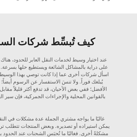
كيف تُبسِّط شركات السم
عند اختيار وسيط لخدمات النقل العابر للحدود، هناك 
على دراية بالمشاكل الشائعة ويستطيع حلها بسرعة. و
اسأل شركات أخرى عما إذا كانت توصي بهذا الوسيط. كما
يُبلغك فوراً. ولا تنسَ الاستفسار عن الرسوم أيضا
الأفضل؛ ففي بعض الأحيان، قد تدفع أكثر قليلاً مقابل
غالبًا ما يواجه مشتري الجملة عدة مشكلات في النقل
يمكن استيراده أو تصديره. وبعض المنتجات تتطلب تراخ
مشكلةً أخرى. فغالبًا ما تُحبَس الشحنات عند الحدو