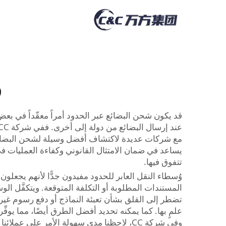
و
قد يكون شحن البضائع عبر الحدود أمراً معقّداً في بع
مع شركات عديدة لاكتشاف أفضل وسيلة لشحن البضائع، س
يساعد في ضمان الامتثال القانوني وكفاءة العمليات ف
تتفوق فيها.
وُسطاء النقل العابر للحدود مفيدون جدًّا لأنهم يجعلو
المستندات المطلوبة أو التكلفة المتوقعة. ويتكفَّل ا
تضطر إلى القلق بشأن تعبئة النماذج أو دفع رسوم غير
علمٍ بها. كما يمكنه تحديد أفضل الطرق أيضًا، مما يو
وفي شركة CC، لاحظنا مدى سهولة الأمر على عملائنا عند الاستعانة بوسيط شحن. فالأمر يشبه امتلاك مرشدٍ يعرف أفضل الطرق.