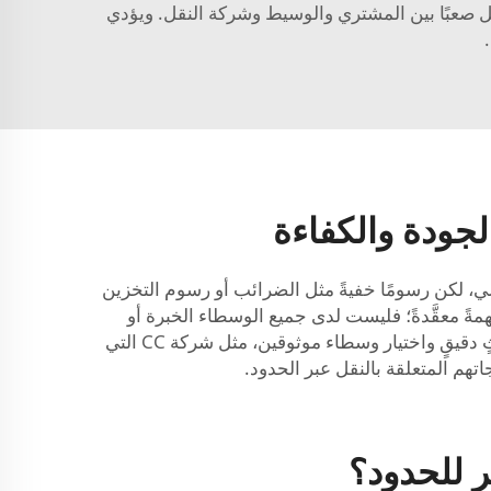
اصل صعبًا بين المشتري والوسيط وشركة النقل. ويؤدي
جودة والكفاءة
لي، لكن رسومًا خفيةً مثل الضرائب أو رسوم التخزين
مهمةً معقَّدةً؛ فليست لدى جميع الوسطاء الخبرة أو
المعرفة نفسها. وبعضهم يقدم خدمةً رديئةً، مما يؤدي إلى مشكلاتٍ في سير العملية. ولذلك، يجب على المشترين إجراء بحثٍ دقيقٍ واختيار وسطاء موثوقين، مثل شركة CC التي
تهم المتعلقة بالنقل عبر الحدود.
ر للحدود؟