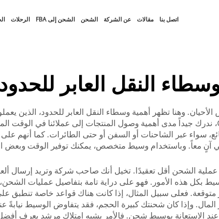
اتصل بنا
مقالات
عن الشركة
الشحن
الشحن إلى FBA
الرحلات
ال
سطاء النقل العابر للحدود
ض الأحيان. وهنا تظهر أهمية وسطاء النقل العابر للحدود، الذين 
عند إرسال البضائع من دولة إلى أخرى. ففي شركة CC، ندرك جيداً مدى أهمية وصول المنتجات إلى
واء عبر الشاحنات أو السفن أو حتى الطائرات. كما أنهم على درا
ي آنٍ معاً. وباستخدام وسيط متخصص، يمكنك توفير الوقت وبعض الت
ن عملية الشحن أقل تعقيدًا. تخيل أنك صاحب شركة وتريد إرسال ألعا
لوسيط بكل هذه الأمور. فهو على دراية تامة بتفاصيل عمليات الشحن،
 متوقعة. فعلى سبيل المثال، إذا كانت هناك قواعد خاصة تنطبق على
فِّر المال. وإذا كان شحنتك كبيرة الحجم، فقد يتفاوض الوسيط نيا