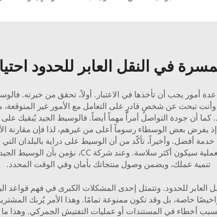
سرة في النقل العابر للحدود احت
عدة أمور يجب أن تأخذها في الاعتبار. أولاً، تحقق من خبرته. فال
أنت تبحث عن شخصٍ قادرٍ على التعامل مع الأمور غير المتوقعة، مثل
 أن جودة التواصل أمراً مهماً أيضاً. فالوسيط الجيد يُبقيك على ا
ً؛ إذ يفرض بعض الوسطاء رسوماً أعلى من غيرهم، لذا فإن مقارنة الأ
 خدمة أفضل. وأخيراً، تأكّد من أن الوسيط على دراية بالبلدان التي 
بالقوانين المحلية والإجراءات الجمركية، فإن سير ال
تنمية عملك، ويضمن وصول منتجاتك بأمان وفي الوقت المحدد.
 العابر للحدود. وتتمثل إحدى المشكلات الكبرى في فهم قواعد البل
يصًا خاصة، بل وقد تكون ممنوعة تمامًا. وهذا الأمر يُربك المشتر
د بسبب أخطاء في المستندات أو عمليات التفتيش الجمركي. وهذا ما 