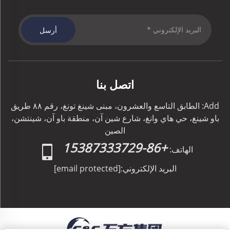
أرسل
اتصل بنا
Add: الطابق التاسع والعشرون، مبنى شينغ تونغ، رقم ٨٨ طريق
باو شينغ، حي هاي وانغ، شارع شين آن، منطقة باو آن، شينتشن،
الصين
+86-15387333729
الهاتف:
البريد الإلكتروني:
[email protected]