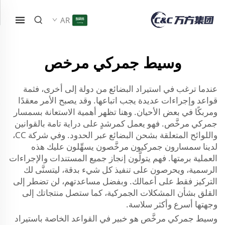
AR
وسيط جمركي مرخص
عندما ترغب في استيراد البضائع من دولة إلى أخرى، فثمة
قواعد وإجراءات عديدة يجب اتباعها. وقد يصبح الأمر معقدًا
ومربكًا في بعض الأحيان. وهنا تظهر أهمية الاستعانة بسمسار
جمركي مرخَّص. فهو يعمل كمرشدٍ على دراية تامة بالقوانين
واللوائح المتعلقة بشحن البضائع عبر الحدود. وفي شركة CC،
لدينا سمسارون جمركيون مرخَّصون يسهِّلون عليك هذه
العملية برمتها. فهم يتولَّون إنجاز جميع المستندات والإجراءات
الرسمية، ويحرصون على تنفيذ كل شيء بدقة، ليتسنَّى لك
التركيز فقط على أعمالك. وبفضل مساعدتهم، لن تضطر إلى
القلق بشأن المشكلات الجمركية، كما ستصل منتجاتك إلى
وجهتها أسرع وأكثر سلاسة.
وسيط جمركي مرخَّص هو خبير في القواعد الخاصة باستيراد