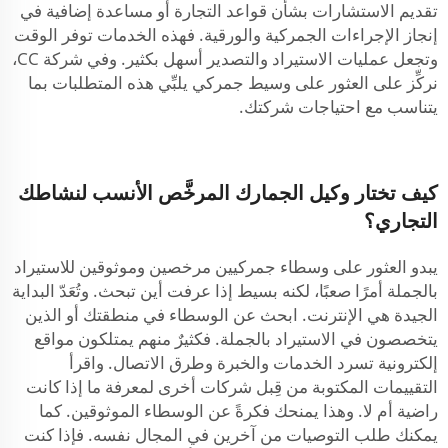
تقديم الاستشارات بشأن قواعد التجارة أو مساعدة إضافية في
إنجاز الإجراءات الجمركية والورقية. فهذه الخدمات توفر الوقت
وتجعل عمليات الاستيراد والتصدير أسهل بكثير. وفي شركة CC،
نركِّز على العثور على وسيط جمركي يلبِّي هذه المتطلبات بما
يتناسب مع احتياجات شركتك.
كيف تختار وكيل الجمارك المرخَّص الأنسب لنشاطك
التجاري؟
يبدو العثور على وسطاء جمركيين مرخصين وموثوقين للاستيراد
بالجملة أمرًا صعبًا، لكنه بسيط إذا عرفت أين تبحث. وتُعَدّ البداية
الجيدة هي الإنترنت. ابحث عن الوسطاء في منطقتك أو الذين
يتخصصون في الاستيراد بالجملة. فكثيرٌ منهم يمتلكون مواقع
إلكترونية تسرد الخدمات والخبرة وطرق الاتصال. واقرأ
التقييمات المكتوبة من قِبل شركات أخرى لمعرفة ما إذا كانت
راضية أم لا. وهذا يمنحك فكرةً عن الوسطاء الموثوقين. كما
يمكنك طلب التوصيات من آخرين في المجال نفسه. فإذا كنت