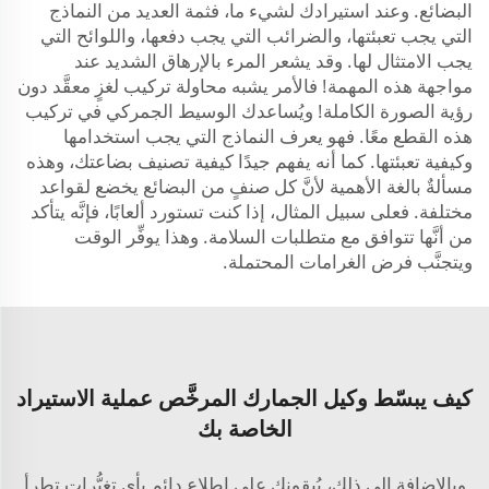
البضائع. وعند استيرادك لشيء ما، فثمة العديد من النماذج
التي يجب تعبئتها، والضرائب التي يجب دفعها، واللوائح التي
يجب الامتثال لها. وقد يشعر المرء بالإرهاق الشديد عند
مواجهة هذه المهمة! فالأمر يشبه محاولة تركيب لغزٍ معقَّد دون
رؤية الصورة الكاملة! ويُساعدك الوسيط الجمركي في تركيب
هذه القطع معًا. فهو يعرف النماذج التي يجب استخدامها
وكيفية تعبئتها. كما أنه يفهم جيدًا كيفية تصنيف بضاعتك، وهذه
مسألةٌ بالغة الأهمية لأنَّ كل صنفٍ من البضائع يخضع لقواعد
مختلفة. فعلى سبيل المثال، إذا كنت تستورد ألعابًا، فإنَّه يتأكد
من أنَّها تتوافق مع متطلبات السلامة. وهذا يوفِّر الوقت
ويتجنَّب فرض الغرامات المحتملة.
كيف يبسّط وكيل الجمارك المرخَّص عملية الاستيراد
الخاصة بك
وبالإضافة إلى ذلك، يُبقونك على اطلاعٍ دائمٍ بأي تغيُّرات تطرأ