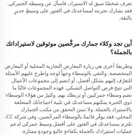
تعرف شخصًا سبق له الاستيراد، فاسأل عن وسيطه الجمركي.
فقد يشارك تجربته لمساعدتك في العثور على وسيطٍ جديرٍ
بالثقة.
أين تجد وكلاء جمارك مرخَّصين موثوقين لاستيراداتك
بالجملة؟
وطريقةٌ أخرى هي زيارة المعارض التجارية المحلية أو المعارض
المتخصصة. والتقي بالوسطاء وجهاً لوجه واطرح عليهم الأسئلة
للتعرّف إليهم بشكل أفضل. أو انضم إلى مجموعات الأعمال
التي تتيح فرص التواصل الشبكي. فهذه المجموعات غالبًا ما
تضم وسطاء جمركيين أو تربطك بهم. وكثيرٌ من هؤلاء الوسطاء
ذوي الخبرة يمكنهم مساعدتك في تلبية احتياجاتك المتعلقة
بالاستيراد بالجملة. ولا تنسَ التحقق من مكتب الجمارك
المحلي، فقد يوفّر قائمةً بالوسطاء المرخّصين. وفي شركة CC،
نلتزم بمساعدتك في العثور على أفضل وسيط جمركي لدعم
عمليات استيرادك بالجملة بكفاءةٍ عاليةٍ وجودةٍ ممتازة.