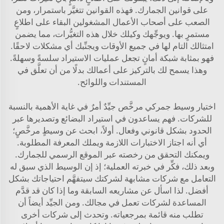
على قوانين الجمارك. فهذه القوانين تتغيَّر باستمرار، ومن
الصعب على أصحاب الأعمال المشغولين البقاء على اطلاعٍ
مستمرٍ بها. ويوجِّهك وكيلك خلال هذه التغيُّرات، مما يضمن
امتثالك التام لها في جميع الأوقات ويجنِّبك أي مشكلات لاحقًا.
فهو بمثابة شبكة أمانٍ تجعل عمليات الاستيراد سلسةً وسهلةً.
وهذا يسمح لك بالتركيز على أعمالك بدلًا من أن تعلَّق في
المستندات واللوائح.
اختيار وسيط جمركي مرخَّص جيِّدٌ أمرٌ في غاية الأهمية بالنسبة
للشركات. فهم يساعدون في استيراد البضائع وتصديرها عبر
الحدود بشكل قانوني وفعال. أولاً، ابحث عن وسيطٍ مرخَّصٍ؛
أي أنه اجتاز الاختبارات اللازمة ويملك المعرفة المطلوبة.
ويمكنك التحقق من رخصته عبر الموقع الرسمي للجمارك.
وبعد ذلك، فكِّر في خبرته العملية؛ إذ إن الوسيط الذي سبق له
التعامل مع شركات مشابهة لشركتك سيتفهَّم احتياجاتك بشكل
أفضل. لذا اسأل عن مشاريعه السابقة وما إذا كان قد قدَّم
المساعدة لشركات تعمل في مجالك. ومن الجيِّد أيضاً أن
تطلب منه قائمة بمرجعياته. وتحدث إلى شركات أخرى