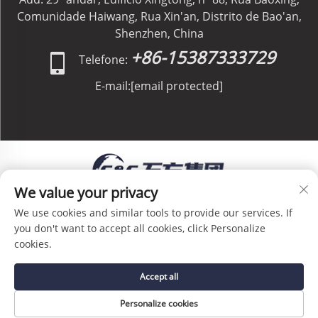
Comunidade Haiwang, Rua Xin'an, Distrito de Bao'an,
Shenzhen, China
+86-15387333729
Telefone:
E-mail:
[email protected]
We value your privacy
Direitos Autorais © C&C GLOBAL Logistics Co.,
We use cookies and similar tools to provide our services. If
Limited Todos os Direitos Reservados -
Política de
you don't want to accept all cookies, click Personalize
Privacidade
-
Blog
cookies.
Accept all
Personalize cookies
PÁGINA INICIAL
SERVIÇO
E-MAIL
TEL