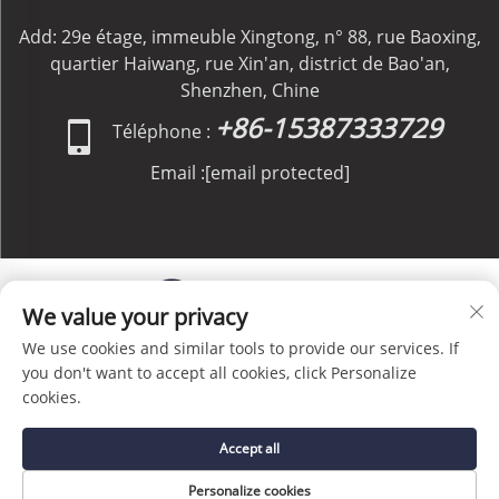
Add: 29e étage, immeuble Xingtong, n° 88, rue Baoxing,
quartier Haiwang, rue Xin'an, district de Bao'an,
Shenzhen, Chine
+86-15387333729
Téléphone :
Email :
[email protected]
We value your privacy
We use cookies and similar tools to provide our services. If
Copyright © C&C GLOBAL Logistics Co., Limited Tous
you don't want to accept all cookies, click Personalize
droits réservés -
Politique de confidentialité
-
Blog
cookies.
Accept all
Personalize cookies