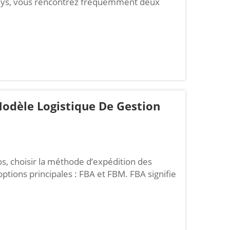
pays, vous rencontrez fréquemment deux
cquittés », tandis que DAP signifie « livré au
ants pour les entreprises...
Modèle Logistique De Gestion
s, choisir la méthode d’expédition des
 options principales : FBA et FBM. FBA signifie
es par Amazon), tandis que FBM signifie «
 par le vendeur). Chacune présente ses