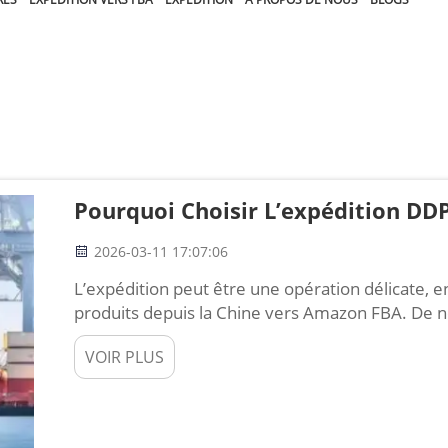
Pourquoi Choisir L’expédition DD
2026-03-11 17:07:06
L’expédition peut être une opération délicate, en 
produits depuis la Chine vers Amazon FBA. De 
processus et le rendre également moins coûteux
VOIR PLUS
l’expédition DDP. DDP signifie « livré droits acqu
charge…