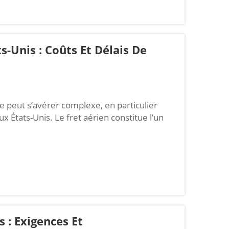
s-Unis : Coûts Et Délais De
 peut s’avérer complexe, en particulier
ux États-Unis. Le fret aérien constitue l’un
olis, et l’une des options les plus
 qui signifie « livré droits acquittés ». Cela
mble des co...
 : Exigences Et