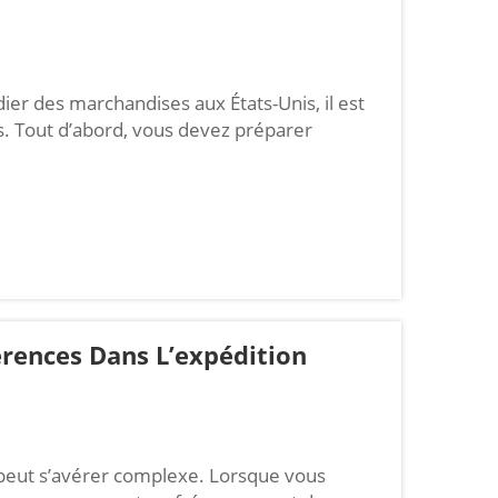
ier des marchandises aux États-Unis, il est
s. Tout d’abord, vous devez préparer
ment la facture commerciale et la liste
 la valeur des marchandises, tandis que la
lis...
érences Dans L’expédition
peut s’avérer complexe. Lorsque vous