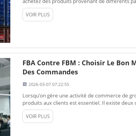
achetez des produits provenant de différents 
termes : DDP et DAP. DDP signifie « livré droits a
VOIR PLUS
lieu convenu ». Ces deux termes sont très import
FBA Contre FBM : Choisir Le Bon 
Des Commandes
2026-03-07 07:22:55
Lorsqu’on gère une activité de commerce de gro
produits aux clients est essentiel. Il existe deux
« Fulfillment by Amazon » (gestion des command
VOIR PLUS
Fulfilled by Merchant » (gestion des commandes
propres avantages et…