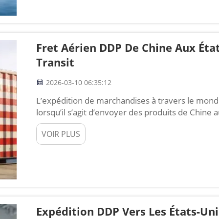
Fret Aérien DDP De Chine Aux État
Transit
2026-03-10 06:35:12
L’expédition de marchandises à travers le monde
lorsqu’il s’agit d’envoyer des produits de Chine a
des moyens les plus rapides pour acheminer des c
VOIR PLUS
populaires est le DDP (« Delivered Duty Paid »), ce
implique que le vendeur prend en charge l’ense
Expédition DDP Vers Les États-Unis