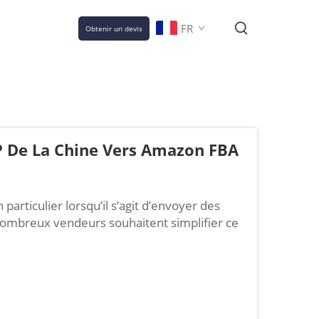
FR
Obtenir un devis
P De La Chine Vers Amazon FBA
particulier lorsqu’il s’agit d’envoyer des
nombreux vendeurs souhaitent simplifier ce
. Une bonne solution consiste à opter pour
ittés ». Cela signifie que le vendeur prend en