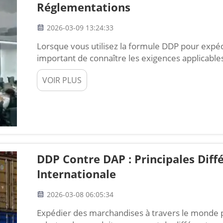
Réglementations
2026-03-09 13:24:33
Lorsque vous utilisez la formule DDP pour expéd
important de connaître les exigences applicable
correctement les documents d’expédition, notam
VOIR PLUS
d’emballage. La facture doit indiquer clairement
liste d’emballage précise le contenu de chaque co
DDP Contre DAP : Principales Diff
Internationale
2026-03-08 06:05:34
Expédier des marchandises à travers le monde 