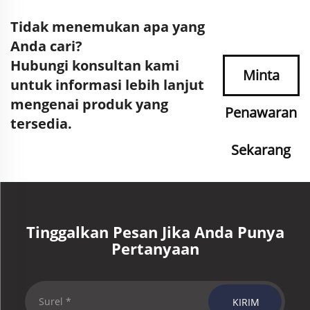
Tidak menemukan apa yang
Anda cari?
Hubungi konsultan kami
Minta
untuk informasi lebih lanjut
mengenai produk yang
Penawaran
tersedia.
Sekarang
Tinggalkan Pesan Jika Anda Punya
Pertanyaan
KIRIM