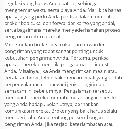
regulasi yang harus Anda patuhi, sehingga
menghemat waktu serta biaya Anda. Mari kita bahas
apa saja yang perlu Anda periksa dalam memilih
broker bea cukai dan forwarder kargo yang andal,
serta bagaimana mereka menyederhanakan proses
pengiriman internasional.
Menemukan broker bea cukai dan forwarder
pengiriman yang tepat sangat penting untuk
kebutuhan pengiriman Anda. Pertama, periksa
apakah mereka memiliki pengalaman di industri
Anda. Misalnya, jika Anda mengirimkan mesin atau
peralatan berat, lebih baik mencari pihak yang sudah
berpengalaman menangani jenis pengiriman
semacam ini sebelumnya. Pengalaman tersebut
membantu mereka memahami tantangan spesifik
yang Anda hadapi. Selanjutnya, perhatikan
komunikasi mereka. Broker yang baik harus selalu
memberi tahu Anda tentang perkembangan
pengiriman Anda. Jika terjadi keterlambatan atau