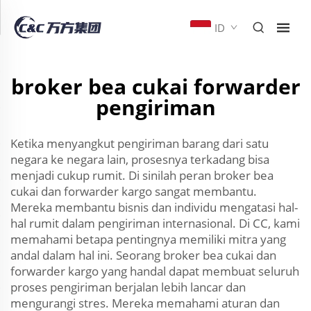
ID
broker bea cukai forwarder
pengiriman
Ketika menyangkut pengiriman barang dari satu
negara ke negara lain, prosesnya terkadang bisa
menjadi cukup rumit. Di sinilah peran broker bea
cukai dan forwarder kargo sangat membantu.
Mereka membantu bisnis dan individu mengatasi hal-
hal rumit dalam pengiriman internasional. Di CC, kami
memahami betapa pentingnya memiliki mitra yang
andal dalam hal ini. Seorang broker bea cukai dan
forwarder kargo yang handal dapat membuat seluruh
proses pengiriman berjalan lebih lancar dan
mengurangi stres. Mereka memahami aturan dan