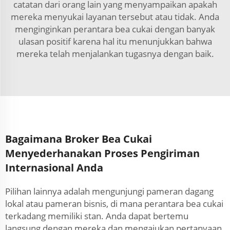
catatan dari orang lain yang menyampaikan apakah
mereka menyukai layanan tersebut atau tidak. Anda
menginginkan perantara bea cukai dengan banyak
ulasan positif karena hal itu menunjukkan bahwa
mereka telah menjalankan tugasnya dengan baik.
Bagaimana Broker Bea Cukai
Menyederhanakan Proses Pengiriman
Internasional Anda
Pilihan lainnya adalah mengunjungi pameran dagang
lokal atau pameran bisnis, di mana perantara bea cukai
terkadang memiliki stan. Anda dapat bertemu
langsung dengan mereka dan mengajukan pertanyaan.