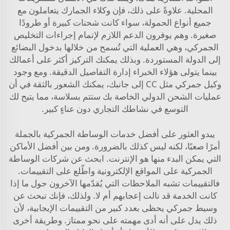
المحلية. علاوةً على ذلك، فإن وكلاء الجمارك يتعاملون مع
جميع أنواع الحمولة، سواء كانت شحنات كبيرة أو طرودًا
صغيرة. وهم يوفرون الدعم اللازم لإتمام إجراءات التخليص
الجمركي، وهي العملية التي تُسمح من خلالها بدخول البضائع
إلى الدولة المستوردة. وبذلك يمكنك التركيز أكثر على أعمالك
بينما يتولى هؤلاء الخبراء إدارة التفاصيل الدقيقة. ومع وجود
وكيل جمركي مثل CC إلى جانبك، يمكنك الشعور بالثقة في أن
عمليات الشحن الدولي الخاصة بك ستتم بسلاسة، مما يتيح لك
التوسع في نشاطك التجاري دون عناءٍ كبير.
يبدو العثور على أفضل خدمات الوساطة الجمركية بالجملة
أمرًا صعبًا، لكنه ليس كذلك بالضرورة. ومن بين أفضل الأماكن
التي يمكن البدء منها هو الإنترنت. ابحث عن شركات الوساطة
الجمركية على المواقع الإلكترونية واطّلع على التقييمات.
فالتقييمات تشبه الملاحظات التي يُقدّمها الآخرون حول ما إذا
كانت الخدمة قد نالت إعجابهم أم لا. ولذلك، فإنك تبحث عن
وسيط جمركي يحظى بعدد كبير من التقييمات الإيجابية، لأن
ذلك يدل على أنه أدى مهمته على نحو ممتاز. وطريقة أخرى