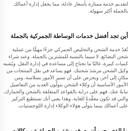
لتقديم خدمة ممتازة بأسعار عادلة، مما يجعل إدارة أعمالك
بالجملة أكثر سهولة.
أين تجد أفضل خدمات الوساطة الجمركية بالجملة
تُعَدّ خدمة الشحن والتخليص الجمركي جزءًا مهمًّا من عملية
شحن البضائع، لا سيما بالنسبة للمشترين بالجملة. وعند شراء
كميات كبيرة، غالبًا ما تحتاج إلى مساعدة في إدارة النقل. ويُشبه
وكيل الشحن مرشدَ شحنتك. فهو يساعد في نقل المنتجات من
مكانٍ إلى آخر، ويحرص على أن تسير الأمور بسلاسة. ومن
الأمور الأساسية أن وكلاء الشحن يتولّون العديد من التفاصيل
نيابةً عنك. فهم على دراية بالقواعد المتعلقة بالشحن والجمارك،
والتي قد تكون معقَّدةً للغاية. وهذا يعني أنك تستطيع التركيز
على أعمالك بينما يتولّى هؤلاء الوكلاء إدارة اللوجستيات.
ما الذي يجب أن يعرفه مشترو الجملة عن وكالات