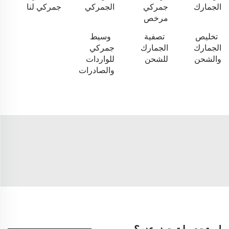
الجمارك
جمركي
الجمركي
جمركي لنا
مرخص
تخليص
تصفية
وسيط
الجمارك
الجمارك
جمركي
والشحن
للشحن
للواردات
والصادرات