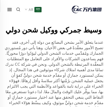
AR
وسيط جمركي ووكيل شحن دولي
عندما يتعلق الأمر بشحن البضائع من دولة إلى أخرى، فقد
تصبح الأمور معقَّدةً في بعض الأحيان. وهنا يأتي دور مُستوردي
الجمارك ومُقدِّمي خدمات الشحن الدولي ليؤدّوا دورًا محوريًّا.
فهم يساعدون الشركات والأفراد على التعامل مع المتطلبات
المعقَّدة المرتبطة بالشحن الدولي. ونحن في شركة CC ندرك
تمامًا مدى أهمية امتلاك شركاء موثوقين في هذا المجال. إذ
يمكن لمستورد جماركٍ أو مقدِّم خدمة شحن دوليٍّ كفؤٍ أن
يجعل عملية الشحن برُمَّتها أكثر سلاسةً وأقل إرهاقًا. فهؤلاء
الخبراء على دراية تامة بالقواعد والأنظمة التي يجب الالتزام
بها، مما يوفِّر عليك الوقتَ والمالَ معًا. لذا دعونا نستعرض معًا
النقاط التي ينبغي التحقق منها عند اختيار مستورد جماركٍ أو
مقدِّم خدمة شحن دوليٍّ موثوق، وكيف يبسِّط هؤلاء الخبراء