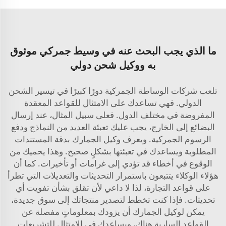
ما الذي يجب البحث عنه في وسيط جمركي موثوق
به ووكيل شحن دولي
تلعب شركات الوساطة الجمركية دورًا كبيرًا في تيسير الشحن
الدولي. فهي تساعدك على الامتثال للقواعد المعقدة
المفروضة في مختلف الدول. فعلى سبيل المثال، عند إرسال
البضائع إلى الخارج، يجب عليك تعبئة العديد من النماذج ودفع
الرسوم الجمركية. ويعرف وكيل الجمارك بدقة المستندات
المطلوبة ويساعدك في تعبئتها بشكلٍ صحيح. وهذا يحميك من
الوقوع في أخطاء قد تؤدي إلى غرامات أو تأخيرات. كما أن
هؤلاء الوكلاء يتتبعون باستمرار التحديثات والتعديلات التي تطرأ
على قواعد التجارة، لذا لا داعي لأن تقلق بشأن تفويت أي
تحديثات. فإذا كنت تخطط لتصدير منتجاتك إلى سوق جديدة،
يمكن لوكيل الجمارك أن يزودك بمعلوماتٍ مفصلة عن
القواعد السارية هناك، ويساعدك في الامتثال للتشريعات