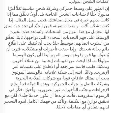
عمليات الشحن الدولي.
إن العثور على وسيط جمركي وشركة شحن مناسبة يُعَدُّ أمرًا
محوريًّا حقًّا لاحتياجات الشحن الخاصة بك. أولاً، تحقَّق مما إذا
كانت لديهم خبرة في مجال صناعتك. فعلى سبيل المثال، إذا
كنتَ تشحِّن آلات أو معدات ثقيلة، فمن الجيِّد أن تجد جهة سبق
لها التعامل مع هذا النوع من الشحنات. وتُساعد هذه الخبرة
الوسيطَ على فهم التحديات المحددة التي تواجهها. ثانيًا، تحقَّق
من أسلوب اتصالهم. فوسيطٌ جيِّدٌ يجب أن يُبقيك على اطّلاعٍ
دائمٍ بحالة شحنتك. وإذا حدثت تأخيرات أو مشكلات، فتريد أن
يُبلغوك بها فور وقوعها. ومن المهم أيضًا أن يكون الوسيط
موثوقًا به. لذا ابحث عن تقييمات إيجابية من عملاء آخرين،
ويمكنك طلب قائمة بمراجعه أو الاطلاع على تقييماته عبر
الإنترنت. وثالثًا، انتبه إلى شبكة علاقاته. فالوسيط الموثوق
يجب أن يمتلك علاقاتٍ قويةً مع شركات الملاحة البحرية
وشركات النقل والجهات الجمركية. وهذه الشبكة قد تُسرِّع
الإجراءات وتجنّب التأخيرات غير الضرورية. وأخيرًا، فكِّر في
الرسوم المفروضة. فأنت تريدها أن تكون خدمةً جيِّدةً، لكن مع
تحقيق توازنٍ مع التكلفة. وتأكد من فهمك الكامل لبنود التسعير
لديهم لتفادي أي مفاجآت لاحقًا.