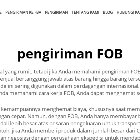
E
PENGIRIMAN KE FBA
PENGIRIMAN
TENTANG KAMI
BLOG
HUBUNGI KA
pengiriman FOB
al yang rumit, tetapi jika Anda memahami pengiriman FOB
penjual bertanggung jawab atas barang hingga barang terseb
e ini sering digunakan dalam perdagangan internasional.
Anda memahami cara kerja FOB, Anda dapat menghemat s
ah kemampuannya menghemat biaya, khususnya saat membe
ngan cepat. Namun, dengan FOB, Anda hanya membayar bi
kendali lebih besar atas besaran pengeluaran untuk transp
ntoh, jika Anda membeli produk dalam jumlah besar dari 
an negosiasi dengan perusahaan ekspedisi untuk mendapa