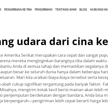
E
PENGIRIMAN KE FBA
PENGIRIMAN
TENTANG KAMI
BLOG
HUBUNGI KA
ng udara dari cina ke
 ke Amerika Serikat merupakan cara cepat dan sangat po
arena mereka menginginkan barangnya tiba dalam waktu 
mbantu Anda di semua tahap dan memastikan segalanya d
pun besar ke seluruh dunia hanya dalam beberapa hari.
uaran. Mari kita uraikan biaya-biaya tersebut serta kece
-ubah cukup signifikan tergantung pada banyak faktor. 
 Misalnya, mengirim kotak kecil berisi mainan akan lebih
okasi penjemputan berdekatan dengan bandara, Anda bisa m
 berpengaruh—pengiriman lebih cepat berarti harga lebih