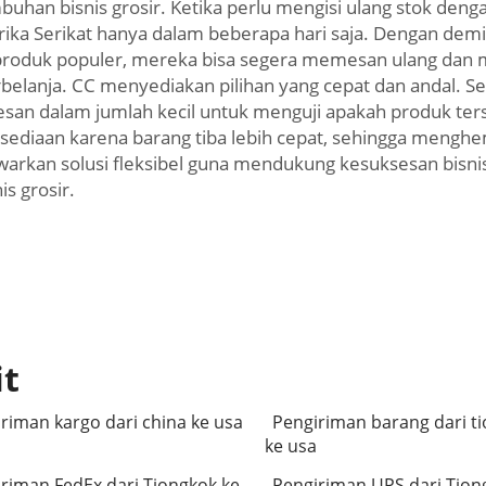
an bisnis grosir. Ketika perlu mengisi ulang stok denga
rika Serikat hanya dalam beberapa hari saja. Dengan dem
k produk populer, mereka bisa segera memesan ulang dan 
elanja. CC menyediakan pilihan yang cepat dan andal. S
n dalam jumlah kecil untuk menguji apakah produk ters
sediaan karena barang tiba lebih cepat, sehingga mengh
kan solusi fleksibel guna mendukung kesuksesan bisni
s grosir.
it
riman kargo dari china ke usa
Pengiriman barang dari t
ke usa
riman FedEx dari Tiongkok ke
Pengiriman UPS dari Tion