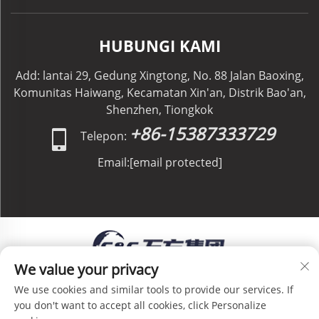
HUBUNGI KAMI
Add: lantai 29, Gedung Xingtong, No. 88 Jalan Baoxing,
Komunitas Haiwang, Kecamatan Xin'an, Distrik Bao'an,
Shenzhen, Tiongkok
+86-15387333729
Telepon:
Email:
[email protected]
We value your privacy
Hak Cipta © C&C GLOBAL Logistics Co., Limited. Hak
We use cookies and similar tools to provide our services. If
Cipta Dilindungi Undang-Undang -
Kebijakan Privasi
-
you don't want to accept all cookies, click Personalize
Blog