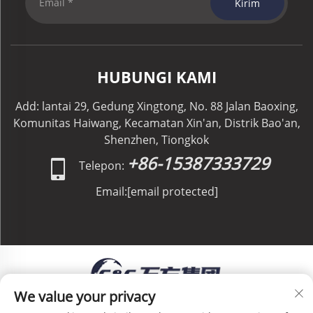
Kirim
HUBUNGI KAMI
Add: lantai 29, Gedung Xingtong, No. 88 Jalan Baoxing,
Komunitas Haiwang, Kecamatan Xin'an, Distrik Bao'an,
Shenzhen, Tiongkok
+86-15387333729
Telepon:
Email:
[email protected]
We value your privacy
Hak Cipta © C&C GLOBAL Logistics Co., Limited. Hak