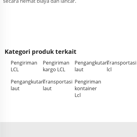
secara hemat biaya dan lancar.
Kategori produk terkait
Pengiriman
Pengiriman
Pengangkutan
Transportasi
LCL
kargo LCL
laut
lcl
Pengangkutan
Transportasi
Pengiriman
laut
laut
kontainer
Lcl