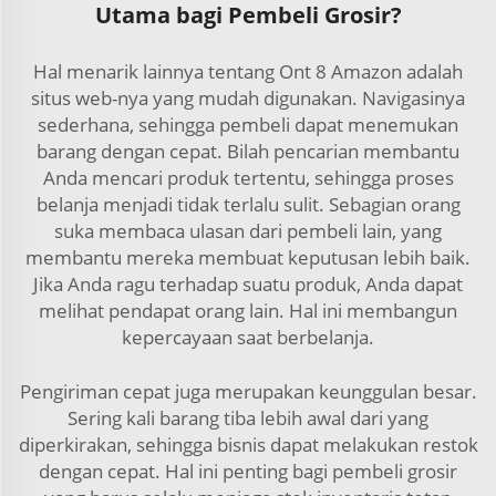
Utama bagi Pembeli Grosir?
Hal menarik lainnya tentang Ont 8 Amazon adalah
situs web-nya yang mudah digunakan. Navigasinya
sederhana, sehingga pembeli dapat menemukan
barang dengan cepat. Bilah pencarian membantu
Anda mencari produk tertentu, sehingga proses
belanja menjadi tidak terlalu sulit. Sebagian orang
suka membaca ulasan dari pembeli lain, yang
membantu mereka membuat keputusan lebih baik.
Jika Anda ragu terhadap suatu produk, Anda dapat
melihat pendapat orang lain. Hal ini membangun
kepercayaan saat berbelanja.
Pengiriman cepat juga merupakan keunggulan besar.
Sering kali barang tiba lebih awal dari yang
diperkirakan, sehingga bisnis dapat melakukan restok
dengan cepat. Hal ini penting bagi pembeli grosir