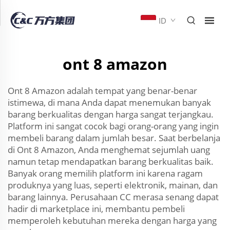
ID
ont 8 amazon
Ont 8 Amazon adalah tempat yang benar-benar
istimewa, di mana Anda dapat menemukan banyak
barang berkualitas dengan harga sangat terjangkau.
Platform ini sangat cocok bagi orang-orang yang ingin
membeli barang dalam jumlah besar. Saat berbelanja
di Ont 8 Amazon, Anda menghemat sejumlah uang
namun tetap mendapatkan barang berkualitas baik.
Banyak orang memilih platform ini karena ragam
produknya yang luas, seperti elektronik, mainan, dan
barang lainnya. Perusahaan CC merasa senang dapat
hadir di marketplace ini, membantu pembeli
memperoleh kebutuhan mereka dengan harga yang