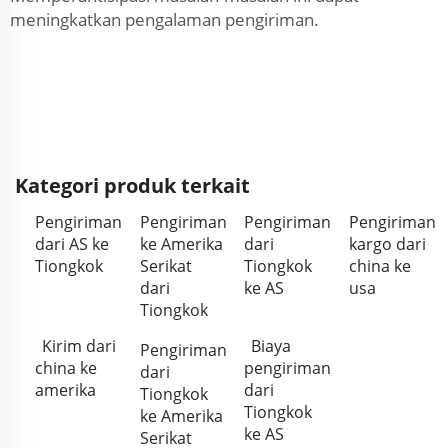
meningkatkan pengalaman pengiriman.
Kategori produk terkait
Pengiriman
Pengiriman
Pengiriman
Pengiriman
dari AS ke
ke Amerika
dari
kargo dari
Tiongkok
Serikat
Tiongkok
china ke
dari
ke AS
usa
Tiongkok
Kirim dari
Biaya
Pengiriman
china ke
pengiriman
dari
amerika
dari
Tiongkok
Tiongkok
ke Amerika
ke AS
Serikat