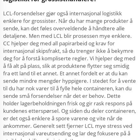
LCL-forsendelser gjør også internasjonal logistikk
enklere for grossister. Når du har mange produkter å
sende, kan det føles overveldende å håndtere alle
detaljene. Men med LCL blir prosessen mye enklere.
CC hjelper deg med all papirarbeid og krav for
internasjonal skipsfrakt, så du trenger ikke å bekymre
deg for å forstå kompliserte regler. Vi hjelper deg med
å få alt på plass, slik at produktene flytter seg smidig
fra ett land til et annet. Et annet fordelt er at du kan
sende mindre mengder hyppigere. I stedet for å vente
til du har nok varer til å fylle hele containeren, kan du
sende små forsendelser når det er behov. Dette
holder lagerbeholdningen frisk og gir rask respons på
kundenes etterspørsel. Og siden du deler containeren,
er det også enklere å spore varene og vite når de
ankommer. Generelt sett fjerner LCL mye stress ved
internasjonal vareutsending og lar deg fokusere på å