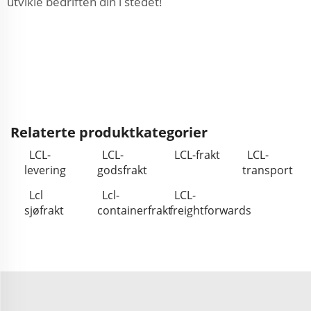
utvikle bedriften din i stedet!
Relaterte produktkategorier
LCL-
LCL-
LCL-frakt
LCL-
levering
godsfrakt
transport
Lcl
Lcl-
LCL-
sjøfrakt
containerfrakt
freightforwards