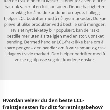
kan de frakte noen få kasser i stedet for å vente til de
har nok varer til en full container. Denne hastigheten
er viktig for å holde kundene fornøyde. I tillegg
hjelper LCL-bedrifter med å nå nye markeder. De kan
prøve ut ulike produkter ved å bestille små mengder.
Hvis et nytt leketøy blir populært, kan de raskt
bestille mer uten å sitte igjen med en stor, uønsket
sending. Dermed handler LCL-frakt ikke bare om å
spare penger – den handler om å være smart og rask
i dagens travle marked. Den hjelper bedrifter med å
vokse og tilpasse seg det kundene ønsker.
Hvordan velger du den beste LCL-
frakttjenesten for ditt forretningsbehov?