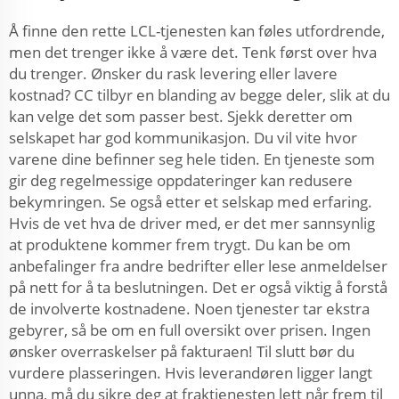
Å finne den rette LCL-tjenesten kan føles utfordrende,
men det trenger ikke å være det. Tenk først over hva
du trenger. Ønsker du rask levering eller lavere
kostnad? CC tilbyr en blanding av begge deler, slik at du
kan velge det som passer best. Sjekk deretter om
selskapet har god kommunikasjon. Du vil vite hvor
varene dine befinner seg hele tiden. En tjeneste som
gir deg regelmessige oppdateringer kan redusere
bekymringen. Se også etter et selskap med erfaring.
Hvis de vet hva de driver med, er det mer sannsynlig
at produktene kommer frem trygt. Du kan be om
anbefalinger fra andre bedrifter eller lese anmeldelser
på nett for å ta beslutningen. Det er også viktig å forstå
de involverte kostnadene. Noen tjenester tar ekstra
gebyrer, så be om en full oversikt over prisen. Ingen
ønsker overraskelser på fakturaen! Til slutt bør du
vurdere plasseringen. Hvis leverandøren ligger langt
unna, må du sikre deg at fraktjenesten lett når frem til