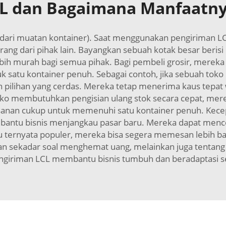
CL dan Bagaimana Manfaatnya
ng dari muatan kontainer). Saat menggunakan pengiriman 
ang dari pihak lain. Bayangkan sebuah kotak besar berisi
bih murah bagi semua pihak. Bagi pembeli grosir, mereka
 satu kontainer penuh. Sebagai contoh, jika sebuah to
ilihan yang cerdas. Mereka tetap menerima kaus tepat
ka toko membutuhkan pengisian ulang stok secara cepat, m
sanan cukup untuk memenuhi satu kontainer penuh. Kecepa
embantu bisnis menjangkau pasar baru. Mereka dapat m
aru ternyata populer, mereka bisa segera memesan lebih 
ukan sekadar soal menghemat uang, melainkan juga tentang 
 Pengiriman LCL membantu bisnis tumbuh dan beradaptasi s