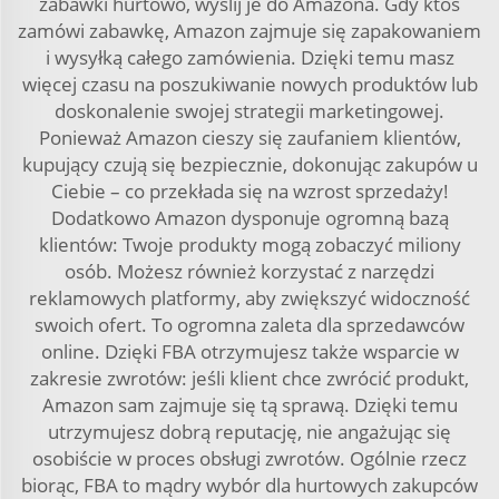
zabawki hurtowo, wyślij je do Amazona. Gdy ktoś
zamówi zabawkę, Amazon zajmuje się zapakowaniem
i wysyłką całego zamówienia. Dzięki temu masz
więcej czasu na poszukiwanie nowych produktów lub
doskonalenie swojej strategii marketingowej.
Ponieważ Amazon cieszy się zaufaniem klientów,
kupujący czują się bezpiecznie, dokonując zakupów u
Ciebie – co przekłada się na wzrost sprzedaży!
Dodatkowo Amazon dysponuje ogromną bazą
klientów: Twoje produkty mogą zobaczyć miliony
osób. Możesz również korzystać z narzędzi
reklamowych platformy, aby zwiększyć widoczność
swoich ofert. To ogromna zaleta dla sprzedawców
online. Dzięki FBA otrzymujesz także wsparcie w
zakresie zwrotów: jeśli klient chce zwrócić produkt,
Amazon sam zajmuje się tą sprawą. Dzięki temu
utrzymujesz dobrą reputację, nie angażując się
osobiście w proces obsługi zwrotów. Ogólnie rzecz
biorąc, FBA to mądry wybór dla hurtowych zakupców