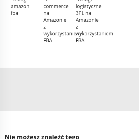
amazon
commerce
logistyczne
fba
na
3PL na
Amazonie
Amazonie
z
z
wykorzystaniem
wykorzystaniem
FBA
FBA
Nie możesz znaleźć tego,