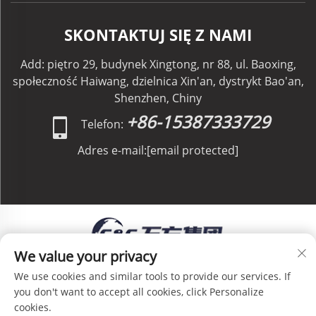
SKONTAKTUJ SIĘ Z NAMI
Add: piętro 29, budynek Xingtong, nr 88, ul. Baoxing,
społeczność Haiwang, dzielnica Xin'an, dystrykt Bao'an,
Shenzhen, Chiny
+86-15387333729
Telefon:
Adres e-mail:
[email protected]
We value your privacy
Prawa autorskie © C&C GLOBAL Logistics Co.,
We use cookies and similar tools to provide our services. If
Limited. Wszelkie prawa zastrzeżone. -
Polityka
you don't want to accept all cookies, click Personalize
prywatności
-
Blog
cookies.