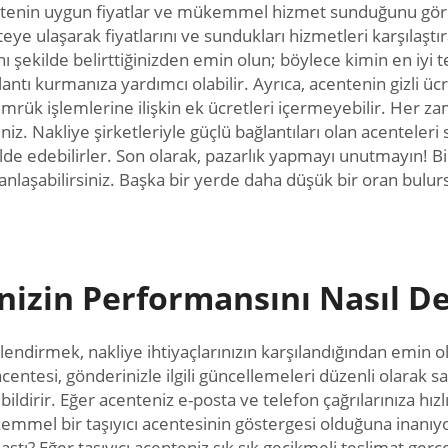
enin uygun fiyatlar ve mükemmel hizmet sunduğunu görebil
eye ulaşarak fiyatlarını ve sundukları hizmetleri karşılaştı
ynı şekilde belirttiğinizden emin olun; böylece kimin en iyi 
antı kurmanıza yardımcı olabilir. Ayrıca, acentenin gizli ücr
mrük işlemlerine ilişkin ek ücretleri içermeyebilir. Her zam
iz. Nakliye şirketleriyle güçlü bağlantıları olan acenteleri 
 elde edebilirler. Son olarak, pazarlık yapmayı unutmayın! B
e anlaşabilirsiniz. Başka bir yerde daha düşük bir oran bulu
enizin Performansını Nasıl De
lendirmek, nakliye ihtiyaçlarınızın karşılandığından emin ol
ı acentesi, gönderinizle ilgili güncellemeleri düzenli olarak 
ldirir. Eğer acenteniz e-posta ve telefon çağrılarınıza hız
ükemmel bir taşıyıcı acentesinin göstergesi olduğuna inanıy
ştı? Eğer taşıyıcı acenteniz sık sık gecikmeli teslimat ger