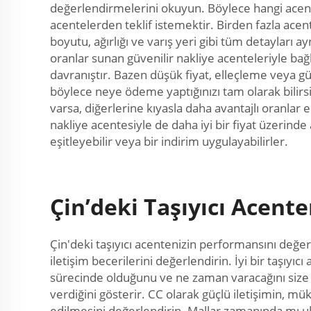
değerlendirmelerini okuyun. Böylece hangi acent
acentelerden teklif istemektir. Birden fazla acent
boyutu, ağırlığı ve varış yeri gibi tüm detayları a
oranlar sunan güvenilir nakliye acenteleriyle bağl
davranıştır. Bazen düşük fiyat, elleçleme veya gü
böylece neye ödeme yaptığınızı tam olarak bilirsin
varsa, diğerlerine kıyasla daha avantajlı oranlar
nakliye acentesiyle de daha iyi bir fiyat üzerind
eşitleyebilir veya bir indirim uygulayabilirler.
Çin’deki Taşıyıcı Acent
Çin'deki taşıyıcı acentenizin performansını değer
iletişim becerilerini değerlendirin. İyi bir taşıyıc
sürecinde olduğunu ve ne zaman varacağını size bi
verdiğini gösterir. CC olarak güçlü iletişimin, m
edilmesini değerlendirin. Mallar zamanında mı ula