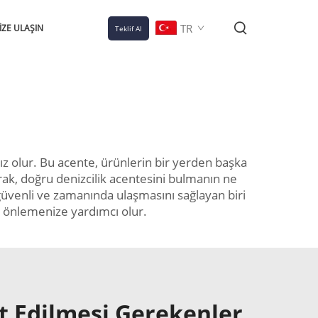
TR
IZE ULAŞIN
Teklif Al
ız olur. Bu acente, ürünlerin bir yerden başka
rak, doğru denizcilik acentesini bulmanın ne
 güvenli ve zamanında ulaşmasını sağlayan biri
ri önlemenize yardımcı olur.
at Edilmesi Gerekenler