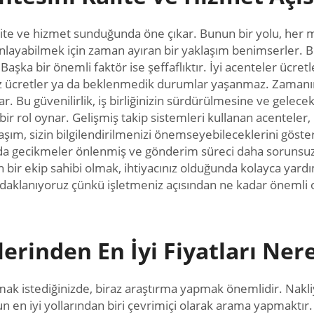
ite ve hizmet sunduğunda öne çıkar. Bunun bir yolu, her mü
zı anlayabilmek için zaman ayıran bir yaklaşım benimserler
aşka bir önemli faktör ise şeffaflıktır. İyi acenteler ücretl
iz ücretler ya da beklenmedik durumlar yaşanmaz. Zamanınd
r. Bu güvenilirlik, iş birliğinizin sürdürülmesine ve gelece
ir rol oynar. Gelişmiş takip sistemleri kullanan acenteler,
şım, sizin bilgilendirilmenizi önemseyebileceklerini gösteri
ınırda gecikmeler önlenmiş ve gönderim süreci daha sorunsuz
en bir ekip sahibi olmak, ihtiyacınız olduğunda kolayca yard
odaklanıyoruz çünkü işletmeniz açısından ne kadar önemli 
lerinden En İyi Fiyatları Ner
lmak istediğinizde, biraz araştırma yapmak önemlidir. Nakli
nun en iyi yollarından biri çevrimiçi olarak arama yapmaktır