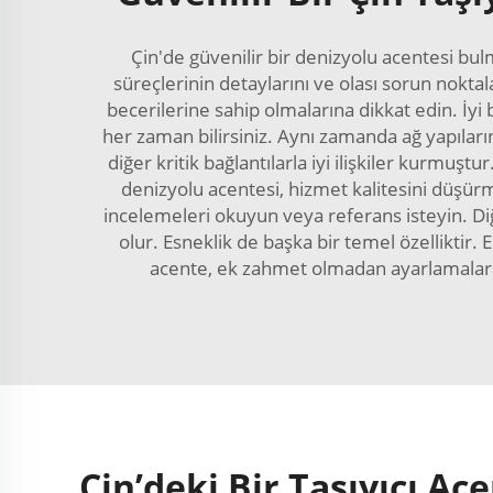
Çin'de güvenilir bir denizyolu acentesi bul
süreçlerinin detaylarını ve olası sorun noktala
becerilerine sahip olmalarına dikkat edin. İy
her zaman bilirsiniz. Aynı zamanda ağ yapıların
diğer kritik bağlantılarla iyi ilişkiler kurmuş
denizyolu acentesi, hizmet kalitesini düşürmed
incelemeleri okuyun veya referans isteyin. D
olur. Esneklik de başka bir temel özelliktir. 
acente, ek zahmet olmadan ayarlamalara y
Çin’deki Bir Taşıyıcı Ac