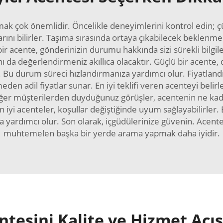
mak çok önemlidir. Öncelikle deneyimlerini kontrol edin; çü
rını bilirler. Taşıma sırasında ortaya çıkabilecek beklenmedi
i bir acente, gönderinizin durumu hakkında sizi sürekli bil
ı da değerlendirmeniz akıllıca olacaktır. Güçlü bir acente, d
tur. Bu durum süreci hızlandırmanıza yardımcı olur. Fiyatlan
en adil fiyatlar sunar. En iyi teklifi veren acenteyi belirl
iğer müşterilerden duyduğunuz görüşler, acentenin ne kad
En iyi acenteler, koşullar değiştiğinde uyum sağlayabilirler. 
ardımcı olur. Son olarak, içgüdülerinize güvenin. Acenteyl
muhtemelen başka bir yerde arama yapmak daha iyidir.
entesini Kalite ve Hizmet Açı