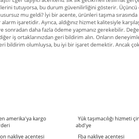
lerini tutuyorsa, bu durum güvenilirliğini gösterir. Üçüncü
rsuz mu geldi? İyi bir acente, ürünleri taşıma sırasında d
larm işaretidir. Ayrıca, aldığınız hizmet kalitesiyle karşıl
 ve sonradan daha fazla ödeme yapmanız gerekebilir. Değerin
ğer iş ortaklarınızdan geri bildirim alın. Onların deneyimleri
ri bildirim olumluysa, bu iyi bir işaret demektir. Ancak ço
en amerika'ya kargo
Yük taşımacılığı hizmeti çi
deri
abd'ye
n nakliye acentesi
Fba nakliye acentesi