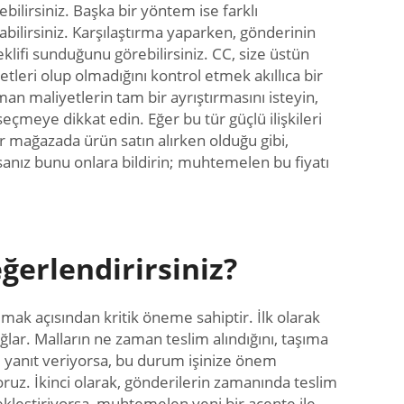
irsiniz. Başka bir yöntem ise farklı
rabilirsiniz. Karşılaştırma yaparken, gönderinin
teklifi sunduğunu görebilirsiniz. CC, size üstün
etleri olup olmadığını kontrol etmek akıllıca bir
an maliyetlerin tam bir ayrıştırmasını isteyin,
seçmeye dikkat edin. Eğer bu tür güçlü ilişkileri
ir mağazada ürün satın alırken olduğu gibi,
rsanız bunu onlara bildirin; muhtemelen bu fiyatı
ğerlendirirsiniz?
mak açısından kritik öneme sahiptir. İlk olarak
sağlar. Malların ne zaman teslim alındığını, taşıma
lı yanıt veriyorsa, bu durum işinize önem
oruz. İkinci olarak, gönderilerin zamanında teslim
çekleştiriyorsa, muhtemelen yeni bir acente ile