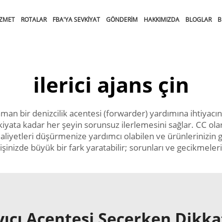
IZMET
ROTALAR
FBA'YA SEVKIYAT
GÖNDERIM
HAKKIMIZDA
BLOGLAR
B
ilerici ajans çin
an bir denizcilik acentesi (forwarder) yardımına ihtiyacın
iyata kadar her şeyin sorunsuz ilerlemesini sağlar. CC ola
maliyetleri düşürmenize yardımcı olabilen ve ürünlerinizin
 işinizde büyük bir fark yaratabilir; sorunları ve gecikmele
ıyıcı Acentesi Seçerken Dikk