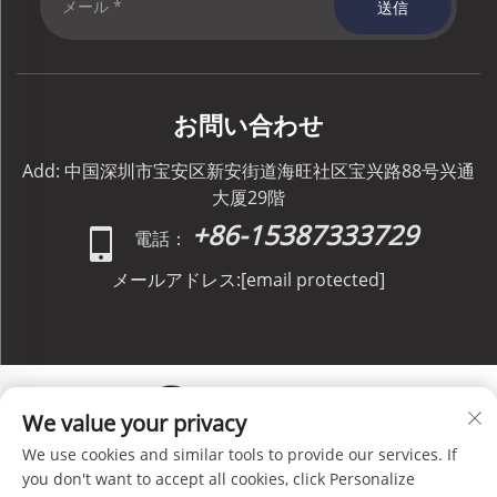
送信
お問い合わせ
Add: 中国深圳市宝安区新安街道海旺社区宝兴路88号兴通
大厦29階
+86-15387333729
電話：
メールアドレス:
[email protected]
We value your privacy
We use cookies and similar tools to provide our services. If
Copyright © C&C GLOBAL Logistics Co., Limited All
you don't want to accept all cookies, click Personalize
Rights Reserved -
プライバシーポリシー
-
ブログ