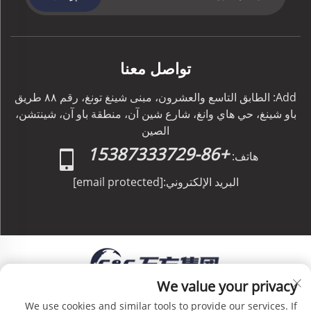
تواصل معنا
Add: الطابق التاسع والعشرون، مبنى شينغ تونغ، رقم ٨٨ طريق
باو شينغ، حي هاي وانغ، شارع شين آن، منطقة باو آن، شينتشن،
الصين
+86-15387333729
هاتف:
البريد الإلكتروني:
[email protected]
We value your privacy
حقوق الطبع والنشر © C&C GLOBAL Logistics Co.,
We use cookies and similar tools to provide our services. If