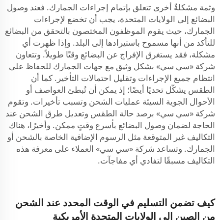
وثمة مشكلةٌ أخرى تتعلق بإتمام إجراءات الجمارك. فعند وصول
البضائع إلى الولايات المتحدة، يجب أن تخضع لإجراءات
الجمارك، حيث يقوم الموظفون المختصون بالتحقق من البضائع
للتأكد من أنها مسموح باستيرادها إلى البلد. وإذا ظهرت أي
مشكلة، فقد يستغرق الإفراج عن البضائع وقتًا طويلاً. وتتعاون
شركة «سي سي» بشكل وثيق مع جهات الجمارك للحفاظ على
انتظام جميع الإجراءات وتقليل احتمالات التأخير. كما أن
الطقس يشكّل تحديًا أيضًا؛ إذ يمكن أن تُبطئ العواصف أو
الأحوال الجوية السيئة عمليات الشحن وتسبب تأخيرات. وتقوم
شركة «سي سي» برصد حالة الطقس وتعديل طرق الشحن عند
الحاجة لضمان وصول البضائع بأسرع وقتٍ ممكن. وأخيرًا، هناك
التكاليف غير المتوقعة مثل الرسوم الإضافية الخاصة بالشحن أو
الجمارك. وتساعد شركة «سي سي» العملاء على معرفة هذه
التكاليف مسبقًا لتفادي أي مفاجآت.
كيف تضمن التسليم في الوقت المحدد عند الشحن
من الصين إلى الولايات المتحدة الأمريكية