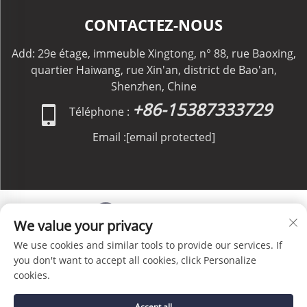
CONTACTEZ-NOUS
Add: 29e étage, immeuble Xingtong, n° 88, rue Baoxing,
quartier Haiwang, rue Xin'an, district de Bao'an,
Shenzhen, Chine
+86-15387333729
Téléphone :
Email :
[email protected]
We value your privacy
We use cookies and similar tools to provide our services. If
Copyright © C&C GLOBAL Logistics Co., Limited Tous
you don't want to accept all cookies, click Personalize
droits réservés -
Politique de confidentialité
-
Blog
cookies.
Accept all