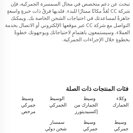
تبحث عن دعم متخصص في مجال السمسرة الجمركية، فإن
شركة CC تُعَدُّ مكانًا ممتازًا للبدء. فلديها فرقٌ ذات خبرةٍ واسعةٍ
جاهزةٌ لمساعدتك في احتياجات الشحن الخاصة بك. ويمكنك
التواصل مع شركة CC عبر موقعها الإلكتروني أو الاتصال بخدمة
العملاء. وسيستمعون باهتمامٍ لاحتياجاتك ويوجهونك خطوةً
بخطوةٍ خلال الإجراءات الجمركية.
فئات المنتجات ذات الصلة
وكلاء
وسيط
الوسيط
وسيط
الجمارك
الجمارك من
الجمركي
جمركي
إكسبيديتورز
مرخص
وسيط
وسيط
سمسار
جمركي
جمركي
شحن دولي