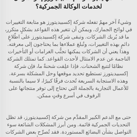
لخدمات الوكالة الجمركية؟
وشيءٌ آخر مهمٌ تفعله شركة إكسبيديتورز هو متابعة التغييرات
في لوائح الجمارك. ويمكن أن تتغير هذه القواعد بشكلٍ متكرر،
ما قد يُربك الشركات. وتبقى شركة إكسبيديتورز على اطّلاعٍ
دائمٍ بهذه التغييرات، وتُبلغ عملاءها بما يحتاجون إلى معرفته.
وهذا يعني أن الشركات يمكنها تجنُّب الغرامات أو التأخيرات
الناجمة عن عدم الامتثال لأحدث القواعد. كما تمتلك الشركة
نظامًا لتتبع الشحنات. فإذا علِقت شحنةٌ ما، فإن شركة
إكسبيديتورز تستطيع تحديد موقعها وحل المشكلة بسرعة.
وهذه الاستجابة السريعة تُحدث فرقًا كبيرًا، لا سيما بالنسبة
للأعمال التجارية بالجملة التي تحتاج إلى توفر منتجاتها على
الرفوف في أسرع وقتٍ ممكن.
حتى مع الدعم الكبير المقدَّم من شركة إكسبيديتورز، قد تظل
التحديات الجمركية قائمة. ومن أبرز المشكلات الشائعة سوء
التواصل بشأن البضائع المستوردة. فقد تُصرِّح بعض الشركات