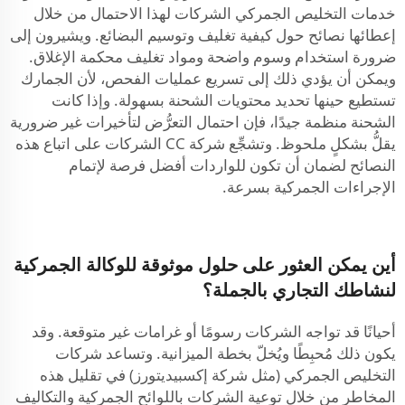
خدمات التخليص الجمركي الشركات لهذا الاحتمال من خلال
إعطائها نصائح حول كيفية تغليف وتوسيم البضائع. ويشيرون إلى
ضرورة استخدام وسوم واضحة ومواد تغليف محكمة الإغلاق.
ويمكن أن يؤدي ذلك إلى تسريع عمليات الفحص، لأن الجمارك
تستطيع حينها تحديد محتويات الشحنة بسهولة. وإذا كانت
الشحنة منظمة جيدًا، فإن احتمال التعرُّض لتأخيرات غير ضرورية
يقلُّ بشكلٍ ملحوظ. وتشجِّع شركة CC الشركات على اتباع هذه
النصائح لضمان أن تكون للواردات أفضل فرصة لإتمام
الإجراءات الجمركية بسرعة.
أين يمكن العثور على حلول موثوقة للوكالة الجمركية
لنشاطك التجاري بالجملة؟
أحيانًا قد تواجه الشركات رسومًا أو غرامات غير متوقعة. وقد
يكون ذلك مُحبِطًا ويُخلّ بخطة الميزانية. وتساعد شركات
التخليص الجمركي (مثل شركة إكسبيديتورز) في تقليل هذه
المخاطر من خلال توعية الشركات باللوائح الجمركية والتكاليف