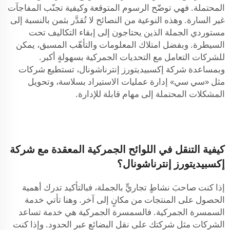
المحتملة. فهي توضّح الرسوم المتوقعة وكيفية تجنّب المفاجآت
غير السارة. وهذه النوعية من النصائح لا تُقدَّر بثمن بالنسبة إلى
مستوردي الجملة الذين يحتاجون إلى إبقاء التكاليف تحت
السيطرة. وبفضل امتلاك المعلومات والتأهّب المسبق، يمكن
للشركات التعامل مع التحديات الجمركية بسهولةٍ أكبر.
وبمساعدة شركة إكسبيديتورز إنترناشونال، تستطيع شركات
مثل «سي سي» إدارة عمليات الاستيراد بسلاسة، وتحويل
المشكلات المحتملة إلى مهام قابلة للإدارة.
كيفية التنقل في اللوائح الجمركية المعقدة مع شركة
إكسبيديتورز إنترناشونال؟
إذا كنت صاحبَ نشاطٍ تجاريٍّ بالجملة، فبالتأكيد تدرك أهمية
الحصول على المنتجات من مكانٍ إلى آخر. وهنا تأتي خدمة
السمسرة الجمركية. فالسمسرة الجمركية هي خدمة تساعد
الشركات مثل شركتك على نقل البضائع عبر الحدود. وإذا كنت