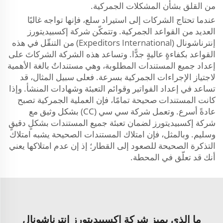
من القلق بشأن المشكلات الجمركية.
عندما تحتاج الشركات إلى استيراد سلع، فإنها تواجه غالبًا
العديد من القواعد الجمركية. وتتمكّن شركة إكسبيديتورز
إنترناشونال (Expeditors International) من التنقّل في هذه
القواعد بكفاءةٍ عاليةٍ جدًّا. وتساعد هذه الشركة الشركاتَ على
إعداد جميع المستندات المطلوبة، وهي مستنداتٌ بالغة الأهمية
لاجتياز الإجراءات الجمركية بسرعة. فعلى سبيل المثال، قد
تساعد في إعداد الفواتير وقوائم التعبئة وشهادات المنشأ. وإذا
كانت المستندات صحيحة تمامًا، فإن العملية الجمركية تصبح
عادةً أسرع. وتعمل شركة سي سي (CC) بشكل وثيق مع
شركة إكسبيديتورز لضمان تعبئة جميع المستندات بشكلٍ دقيقٍ
وسليم. وبالمثل، فإن امتلاك المستندات الصحيحة يشبه امتلاك
التذكرة الصحيحة للصعود إلى القطار؛ إذ إن عدم امتلاكها يعني
أنك قد تعلّق في المحطة.
ما الذي يميز شركة إكسبيديتورز إنترناشونال