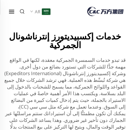
AR
خدمات إكسبيديتورز إنترناشونال
الجمركية
قد تبدو خدمات السمسرة الجمركية معقدة، لكنها في الواقع
مهمة جدًّا للشركات التي تستورد بضائع من دول أخرى.
وشركة إكسبيديتورز إنترناشونال (Expeditors International)
هي شركة تُبسِّط هذه العملية. فهي ترشد الشركات خلال جميع
القواعد واللوائح الجمركية، مما يسمح للشحنات بالدخول إلى
البلد بسلاسة. ويكتسب هذا الأمر أهمية خاصةً في عمليات
الاستيراد بالجملة، حيث يتم إدخال كميات كبيرة من البضائع
إلى السوق. وعندما تعمل مع شركة مثل سي سي (CC)،
يمكنك أن تكون مطمئنًّا إلى أن استيراداتك ستتم مراسلتُها عبر
الجمارك دون تأخير غير ضروري. وهذا يساعد الشركات على
توفير الوقت والمال، ويتيح لها التركيز على بيع المنتجات بدلًا