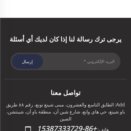
يرجى ترك رسالة لنا إذا كان لديك أي أسئلة
إرسال
تواصل معنا
Add: الطابق التاسع والعشرون، مبنى شينغ تونغ، رقم ٨٨ طريق
باو شينغ، حي هاي وانغ، شارع شين آن، منطقة باو آن، شينتشن،
الصين
+86-15387333729
هاتف: