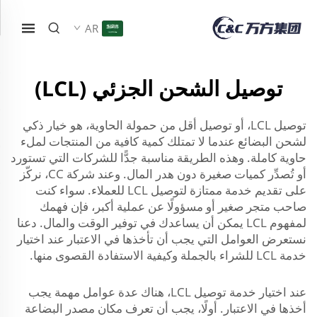
AR
توصيل الشحن الجزئي (LCL)
توصيل LCL، أو توصيل أقل من حمولة الحاوية، هو خيار ذكي
لشحن البضائع عندما لا تمتلك كمية كافية من المنتجات لملء
حاوية كاملة. وهذه الطريقة مناسبة جدًّا للشركات التي تستورد
أو تُصدِّر كميات صغيرة دون هدر المال. وعند شركة CC، نركّز
على تقديم خدمة ممتازة لتوصيل LCL للعملاء. سواء كنت
صاحب متجر صغير أو مسؤولًا عن عملية أكبر، فإن فهمك
لمفهوم LCL يمكن أن يساعدك في توفير الوقت والمال. دعنا
نستعرض العوامل التي يجب أن تأخذها في الاعتبار عند اختيار
خدمة LCL للشراء بالجملة وكيفية الاستفادة القصوى منها.
عند اختيار خدمة توصيل LCL، هناك عدة عوامل مهمة يجب
أخذها في الاعتبار. أولًا، يجب أن تعرف مكان مصدر البضاعة