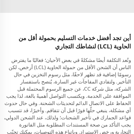
أين تجد أفضل خدمات التسليم بحمولة أقل من
الحاوية (LCL) لنشاطك التجاري
وتُعد التكلفة أيضًا مشكلةً في بعض الأحيان؛ فغالبًا ما يفترض
الناس أن الشحن الأقل من حمولة الحاوية (LCL) أرخص، لكن
رسومًا إضافية قد تظهر لاحقًا، مثل رسوم التخزين في حال
التأخير. ولتفادي المفاجآت غير السارة، يُنصح باستفسار
الشركة، مثل شركة CC، عن جميع الرسوم المحتملة قبل
الموافقة على الخدمة. ويكتسب التواصل أهميةً بالغة، لذا يجب
الحفاظ على الاتصال الدائم لتحديثات الشحنة. وفي حال حدوث
أي مشكلة، ينبغي حلّها فورًا قبل أن تتفاقم. وأخيرًا، قد تتسبب
قواعد الجمارك في تأخير الشحنات؛ ولذلك، عند الشحن الدولي،
يجب التأكد من صحة المستندات المطلوبة مثل الفاتورة
التجارية ورخص الاستيراد. وباتباع هذه التوصيات، يمكنك تجنّب