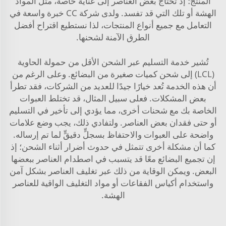
المنتج؛ إذ تحتاج بعض العناصر إلى عناية خاصة، مثل المواد
الهشة أو تلك التي قد تفسد. ولدى شركة CC خبرة واسعة في
التعامل مع جميع أنواع المنتجات، لذا نستطيع اقتراح أفضل
الطرق الآمنة لشحنها.
تُشير خدمة التسليم عبر الشحن الأقل من حمولة الحاوية
(LCL) إلى شحن كميات صغيرة من البضائع. وعلى الرغم من
أن هذه الخدمة تُعد خيارًا جيدًا للعديد من الشركات، فقد تطرأ
بعض المشكلات. فعلى سبيل المثال، قد تختلط العبوات
الخاصة بك مع شحنات أخرى، مما يؤدي إلى تأخير في التسليم
أو حتى فقدان بعض العناصر. ولتفادي ذلك، يجب وضع علامات
واضحة على العبوات والاحتفاظ بسجلٍّ دقيقٍّ لما تم إرساله.
كما أن مشكلة أخرى تتمثل في حدوث أضرار أثناء الشحن؛ إذ
إن تجميع البضائع معًا قد يتسبب في اصطدام العناصر ببعضها
البعض. ويمكن الوقاية من ذلك عبر تغليف العناصر بشكل آمن
واستخدام أكياس الفقاعات أو مواد التغليف الواقية للعناصر
الهشة.