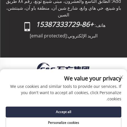
Add: الطابق التاسع والعشرون، مبنى شينغ تونغ، رقم ٨٨ طريق
باو شينغ، حي هاي وانغ، شارع شين آن، منطقة باو آن، شينتشن،
الصين
+86-15387333729
هاتف:
البريد الإلكتروني:
[email protected]
We value your privacy
حقوق الطبع والنشر © C&C GLOBAL Logistics Co.,
We use cookies and similar tools to provide our services. If
Limited جميع الحقوق محفوظة -
سياسة الخصوصية
-
you don't want to accept all cookies, click Personalize
المدونة
cookies.
Accept all
Personalize cookies