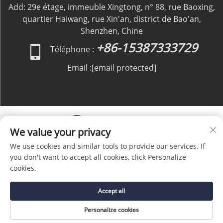
Add: 29e étage, immeuble Xingtong, n° 88, rue Baoxing,
quartier Haiwang, rue Xin'an, district de Bao'an,
Shenzhen, Chine
+86-15387333729
Téléphone :
Email :
[email protected]
We value your privacy
We use cookies and similar tools to provide our services. If
Copyright © C&C GLOBAL Logistics Co., Limited Tous
you don't want to accept all cookies, click Personalize
droits réservés -
Politique de confidentialité
-
Blog
cookies.
Accept all
Personalize cookies
PAGE D'ACCUEIL
SERVICE
E-MAIL
TÉLÉPHONE