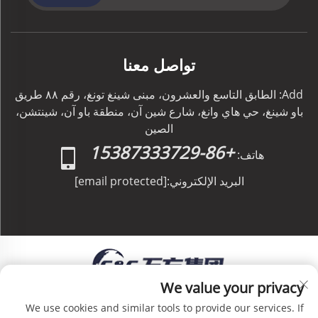
تواصل معنا
Add: الطابق التاسع والعشرون، مبنى شينغ تونغ، رقم ٨٨ طريق
باو شينغ، حي هاي وانغ، شارع شين آن، منطقة باو آن، شينتشن،
الصين
+86-15387333729
هاتف:
البريد الإلكتروني:
[email protected]
We value your privacy
حقوق الطبع والنشر © C&C GLOBAL Logistics Co.,
We use cookies and similar tools to provide our services. If