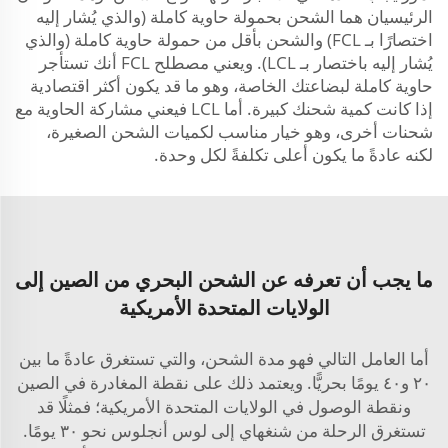
الرئيسيان هما الشحن بحمولة حاوية كاملة (والذي يُشار إليه
اختصارًا بـ FCL) والشحن بأقل من حمولة حاوية كاملة (والذي
يُشار إليه باختصار بـ LCL). ويعني مصطلح FCL أنك تستأجر
حاوية كاملة لبضاعتك الخاصة، وهو ما قد يكون أكثر اقتصادية
إذا كانت كمية شحنك كبيرة. أما LCL فيعني مشاركة الحاوية مع
شحنات أخرى، وهو خيار مناسب لكميات الشحن الصغيرة،
لكنه عادةً ما يكون أعلى تكلفةً لكل وحدة.
ما يجب أن تعرفه عن الشحن البحري من الصين إلى
الولايات المتحدة الأمريكية
أما العامل التالي فهو مدة الشحن، والتي تستغرق عادةً ما بين
٢٠ و٤٠ يومًا بحريًّا. ويعتمد ذلك على نقطة المغادرة في الصين
ونقطة الوصول في الولايات المتحدة الأمريكية؛ فمثلًا قد
تستغرق الرحلة من شنغهاي إلى لوس أنجلوس نحو ٣٠ يومًا.