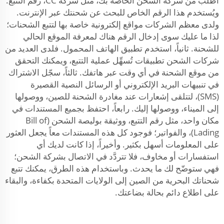
اطلب من شركة الشحن الخاصة بك، مثل شركة CC، رقم التتبع.
ويُستخدم هذا الرقم الخاص للبحث عن شحنتك عبر الإنترنت.
ولدى معظم الشركات مواقع إلكترونية خاصة بها لتتبع الشحنات؛
لذا ما عليك سوى إدخال الرقم هناك لمعرفة الموقع الحالي
للشحنة. ثانياً، استخدم تطبيق الهاتف المحمول. فلدى العديد من
شركات الشحن تطبيقات تُسهِّل عملية التتبع، ويمكنك التحقق
من موقع الشحنة في أي وقت عبر هاتفك. ثالثاً، سجّل الاشتراك
في تنبيهات البريد الإلكتروني أو الرسائل النصية القصيرة
(SMS)، لتتلقى إشعارات عند مغادرة الشحنة للصين، ووصولها
إلى الميناء، ووصولها إليك. رابعاً، احتفظ بجميع المستندات في
مكان واحد، مثل رقم التتبع، ووثيقة بوليصة الشحن (Bill of
Lading)، والفواتير؛ فوجود كل هذه المستندات معاً يجعل العثور
على المعلومات أسهل بكثير. وأخيراً، إذا كانت لديك أي
استفسارات أو مخاوف، فلا تتردَّد في الاتصال بشركة الشحن؛
فهي ستوضّح لك ما يحدث. وباستخدام هذه الطرق، يمكنك تتبع
شحناتك البحرية من الصين إلى الولايات المتحدة بكفاءة، والبقاء
على اطلاع دائم بحالة بضاعتك.