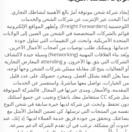
إيجاد شركة شحن موثوقة أمرٌ بالغ الأهمية لنشاطك التجاري.
ابدأ البحث عبر الإنترنت عن شركات الشحن والخدمات
اللوجستية (Freight Forwarders). وتُظهر المواقع الإلكترونية
قوائم بالشركات المتخصصة في الشحن من الصين إلى الولايات
المتحدة الأمريكية. وابحث عن التقييمات التي تتناول جودة
خدماتها. ويمكنك طلب توصيات من أصحاب الأعمال الآخرين.
ويُعد بناء العلاقات المهنية (Networking) وسيلة جيدة لاكتشاف
الشركات التي يثق بها الآخرون. و attending المعارض التجارية
أو الفعاليات يتيح لك مقابلة ممثلي شركات الشحن وجهاً لوجه،
مما يعزّز الثقة بشكل أفضل. وبمجرد حصولك على عدد قليل
من الخيارات، تواصل معها مباشرةً. واستفسر عن الخدمات
المقدمة، والأسعار، ومدى خبرتها في المجال. فالشركة الموثوقة
مثل شركة CC ستتعامل معك بانفتاح وتجيب عن جميع أسئلتك
دون تحفظ. وابحث عن شركة لديها خبرة سابقة في شحن النوع
نفسه من المنتجات التي ترسلها، كي تضمن التعامل الأمثل مع
بضاعتك. وتحقق من جودة فريق خدمة العملاء لديها؛ إذ إنك، عند
حدوث أي مشكلة، ترغب في أن تقدم الشركة الدعم بسرعة.