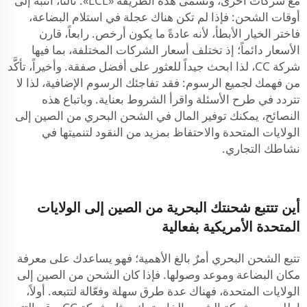
مع شركات أخرى، وتُسمَّى هذه الطريقة «LCL». ثالثاً، انتبه إلى
أوقات الشحن: فإذا لم تكن هناك عجلة في استلام البضاعة،
فاختر الخيار الأبطأ، لأنه عادةً ما يكون أرخص. رابعاً، قارن
الأسعار دائماً؛ إذ تختلف أسعار الشركات المختلفة، بما فيها
شركة CC، لذا ابحث جيداً للعثور على أفضل صفقة. وأخيراً، تأكَّد
من فهمك لجميع الرسوم: فقد تفاجئك الرسوم الإضافية، لذا لا
تتردد في طرح الأسئلة واقرأ الشروط بعناية. وباتباع هذه
النصائح، يمكنك توفير المال في الشحن البحري من الصين إلى
الولايات المتحدة والاحتفاظ بمزيد من النقود لتنميتها في
نشاطك التجاري.
أين تتتبع شحنتك البحرية من الصين إلى الولايات
المتحدة الأمريكية بفعالية
تتبع الشحن البحري أمرٌ بالغ الأهمية؛ فهو يساعدك على معرفة
مكان البضاعة وموعد وصولها. فإذا كان الشحن من الصين إلى
الولايات المتحدة، فهناك عدة طرق سهلة وفعّالة لتتبعه. أولاً،