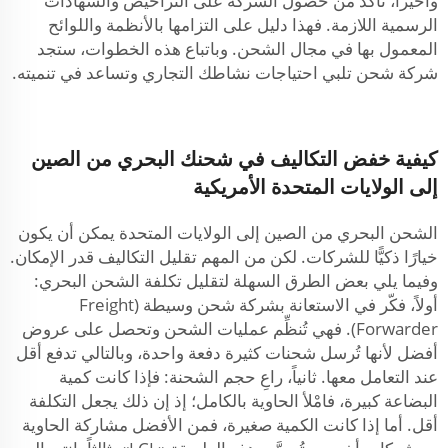
وأخيراً، تأكَّد من حصول الشركة على التراخيص والشهادات
الرسمية اللازمة. فهذا دليل على التزامها بالأنظمة واللوائح
المعمول بها في مجال الشحن. وباتباع هذه الخطوات، ستجد
شركة شحن تلبي احتياجات نشاطك التجاري وتساعد في تنميته.
كيفية خفض التكاليف في شحنك البحري من الصين
إلى الولايات المتحدة الأمريكية
الشحن البحري من الصين إلى الولايات المتحدة يمكن أن يكون
خيارًا ذكيًّا للشركات. لكن من المهم تقليل التكاليف قدر الإمكان.
وفيما يلي بعض الطرق السهلة لتقليل تكلفة الشحن البحري:
أولاً، فكّر في الاستعانة بشركة شحن وسيطة (Freight
Forwarder). فهي تُنظِّم عمليات الشحن وتحصل على عروض
أفضل لأنها تُرسل شحنات كثيرة دفعة واحدة، وبالتالي تدفع أقل
عند التعامل معها. ثانياً، راعِ حجم الشحنة: فإذا كانت كمية
البضاعة كبيرة، فامْلأ الحاوية بالكامل؛ إذ إن ذلك يجعل التكلفة
أقل. أما إذا كانت الكمية صغيرة، فمن الأفضل مشاركة الحاوية