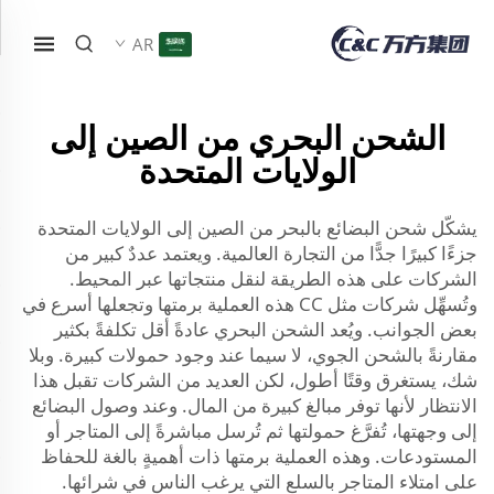
AR
الشحن البحري من الصين إلى
الولايات المتحدة
يشكّل شحن البضائع بالبحر من الصين إلى الولايات المتحدة
جزءًا كبيرًا جدًّا من التجارة العالمية. ويعتمد عددٌ كبير من
الشركات على هذه الطريقة لنقل منتجاتها عبر المحيط.
وتُسهِّل شركات مثل CC هذه العملية برمتها وتجعلها أسرع في
بعض الجوانب. ويُعد الشحن البحري عادةً أقل تكلفةً بكثير
مقارنةً بالشحن الجوي، لا سيما عند وجود حمولات كبيرة. وبلا
شك، يستغرق وقتًا أطول، لكن العديد من الشركات تقبل هذا
الانتظار لأنها توفر مبالغ كبيرة من المال. وعند وصول البضائع
إلى وجهتها، تُفرَّغ حمولتها ثم تُرسل مباشرةً إلى المتاجر أو
المستودعات. وهذه العملية برمتها ذات أهميةٍ بالغة للحفاظ
على امتلاء المتاجر بالسلع التي يرغب الناس في شرائها.