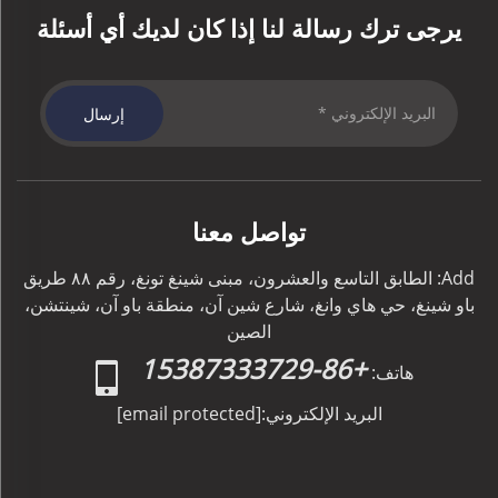
يرجى ترك رسالة لنا إذا كان لديك أي أسئلة
إرسال
تواصل معنا
Add: الطابق التاسع والعشرون، مبنى شينغ تونغ، رقم ٨٨ طريق
باو شينغ، حي هاي وانغ، شارع شين آن، منطقة باو آن، شينتشن،
الصين
+86-15387333729
هاتف:
البريد الإلكتروني:
[email protected]