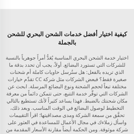
كيفية اختيار أفضل خدمات الشحن البحري للشحن
بالجملة
اختيار خدمة الشحن البحري المناسبة يُعَدُّ أمراً جوهرياً بالنسبة
للشركات التي تستورد البضائع. أولاً، يجب أن تحدد بدقة ما
الذي تريده بالفعل: هل ستُرسل حاويات كاملة أم شحنات
صغيرة فقط؟ فبعض الشركات مثل شركة CC تقدِّم خيارات
مختلفة تبعاً لحجم الشحنة ونوع البضائع المرسلة. ابحث عن
الشركات التي توفِّر خدمة التتبع، حتى تتمكن دائماً من معرفة
مكان شحنتك بالضبط. فهذا يساعد كثيراً لأنك تستطيع بالتالي
التخطيط لوصول البضائع في الوقت المناسب. وبعد ذلك،
تحقَّق من سمعة الشركة ومدى مصداقيتها؛ اقرأ التقييمات
واسأل زملاءك في مجال الأعمال للمساعدة في العثور على
شركة موثوقة. ومن الحكمة أيضاً مقارنة الأسعار المقدمة من