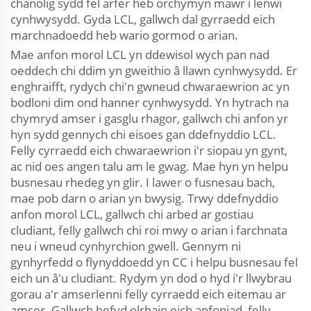
chanolig sydd fel arfer heb orchymyn mawr i lenwi
cynhwysydd. Gyda LCL, gallwch dal gyrraedd eich
marchnadoedd heb wario gormod o arian.
Mae anfon morol LCL yn ddewisol wych pan nad
oeddech chi ddim yn gweithio â llawn cynhwysydd. Er
enghraifft, rydych chi'n gwneud chwaraewrion ac yn
bodloni dim ond hanner cynhwysydd. Yn hytrach na
chymryd amser i gasglu rhagor, gallwch chi anfon yr
hyn sydd gennych chi eisoes gan ddefnyddio LCL.
Felly cyrraedd eich chwaraewrion i'r siopau yn gynt,
ac nid oes angen talu am le gwag. Mae hyn yn helpu
busnesau rhedeg yn glir. I lawer o fusnesau bach,
mae pob darn o arian yn bwysig. Trwy ddefnyddio
anfon morol LCL, gallwch chi arbed ar gostiau
cludiant, felly gallwch chi roi mwy o arian i farchnata
neu i wneud cynhyrchion gwell. Gennym ni
gynhyrfedd o flynyddoedd yn CC i helpu busnesau fel
eich un â'u cludiant. Rydym yn dod o hyd i'r llwybrau
gorau a'r amserlenni felly cyrraedd eich eitemau ar
amser. Gallwch hefyd olrhain eich anfoniad, felly