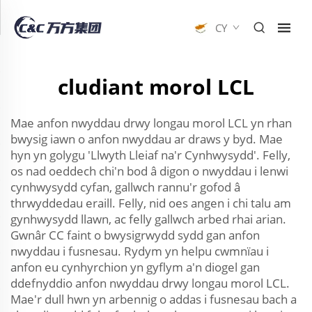
CY
cludiant morol LCL
Mae anfon nwyddau drwy longau morol LCL yn rhan
bwysig iawn o anfon nwyddau ar draws y byd. Mae
hyn yn golygu 'Llwyth Lleiaf na'r Cynhwysydd'. Felly,
os nad oeddech chi'n bod â digon o nwyddau i lenwi
cynhwysydd cyfan, gallwch rannu'r gofod â
thrwyddedau eraill. Felly, nid oes angen i chi talu am
gynhwysydd llawn, ac felly gallwch arbed rhai arian.
Gwnâr CC faint o bwysigrwydd sydd gan anfon
nwyddau i fusnesau. Rydym yn helpu cwmnïau i
anfon eu cynhyrchion yn gyflym a'n diogel gan
ddefnyddio anfon nwyddau drwy longau morol LCL.
Mae'r dull hwn yn arbennig o addas i fusnesau bach a