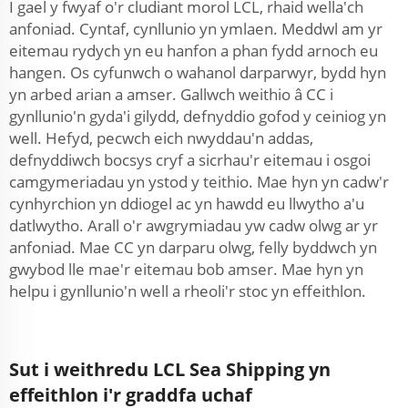
I gael y fwyaf o'r cludiant morol LCL, rhaid wella'ch
anfoniad. Cyntaf, cynllunio yn ymlaen. Meddwl am yr
eitemau rydych yn eu hanfon a phan fydd arnoch eu
hangen. Os cyfunwch o wahanol darparwyr, bydd hyn
yn arbed arian a amser. Gallwch weithio â CC i
gynllunio'n gyda'i gilydd, defnyddio gofod y ceiniog yn
well. Hefyd, pecwch eich nwyddau'n addas,
defnyddiwch bocsys cryf a sicrhau'r eitemau i osgoi
camgymeriadau yn ystod y teithio. Mae hyn yn cadw'r
cynhyrchion yn ddiogel ac yn hawdd eu llwytho a'u
datlwytho. Arall o'r awgrymiadau yw cadw olwg ar yr
anfoniad. Mae CC yn darparu olwg, felly byddwch yn
gwybod lle mae'r eitemau bob amser. Mae hyn yn
helpu i gynllunio'n well a rheoli'r stoc yn effeithlon.
Sut i weithredu LCL Sea Shipping yn
effeithlon i'r graddfa uchaf