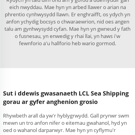
eich nwyddau. Mae hyn yn arbed llawer o arian na
phrentio cynhwysydd llawn. Er enghraifft, os ydych yn
anfon ychydig bocsys o chwaraewrion, nid oes angen
talu am gynhwysydd cyfan. Mae hyn yn gwneud y fath
o fusnesau, yn enwedig y rhai llai, yn haws i'w
fewnforio a'u hallforio heb wario gormod.
Sut i ddewis gwasanaeth LCL Sea Shipping
gorau ar gyfer anghenion grosio
Rhywbeth arall da yw'r hyblygrwydd. Gall prynwr swm
mewn un tro anfon nifer o eitemau gwahanol, hyd yn
oed o wahanol darparwyr. Mae hyn yn cyflymu'r