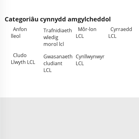
Categoriâu cynnydd amgylcheddol
Anfon
Môr-lon
Cyrraedd
Trafnidiaeth
lleol
LCL
LCL
wledig
morol lcl
Cludo
Gwasanaeth
Cynllwynwyr
Llwyth LCL
cludiant
LCL
LCL