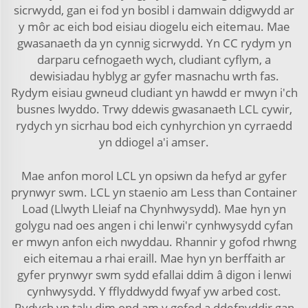
sicrwydd, gan ei fod yn bosibl i damwain ddigwydd ar
y môr ac eich bod eisiau diogelu eich eitemau. Mae
gwasanaeth da yn cynnig sicrwydd. Yn CC rydym yn
darparu cefnogaeth wych, cludiant cyflym, a
dewisiadau hyblyg ar gyfer masnachu wrth fas.
Rydym eisiau gwneud cludiant yn hawdd er mwyn i'ch
busnes lwyddo. Trwy ddewis gwasanaeth LCL cywir,
rydych yn sicrhau bod eich cynhyrchion yn cyrraedd
yn ddiogel a'i amser.
Mae anfon morol LCL yn opsiwn da hefyd ar gyfer
prynwyr swm. LCL yn staenio am Less than Container
Load (Llwyth Lleiaf na Chynhwysydd). Mae hyn yn
golygu nad oes angen i chi lenwi'r cynhwysydd cyfan
er mwyn anfon eich nwyddau. Rhannir y gofod rhwng
eich eitemau a rhai eraill. Mae hyn yn berffaith ar
gyfer prynwyr swm sydd efallai ddim â digon i lenwi
cynhwysydd. Y fflyddwydd fwyaf yw arbed cost.
Rydych yn talu dim ond am y gofod a ddefnyddir gan