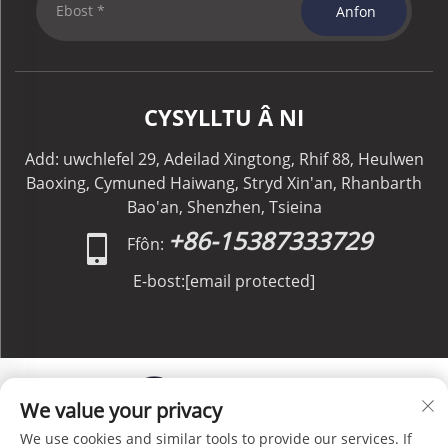
Anfon
CYSYLLTU Â NI
Add: uwchlefel 29, Adeilad Xingtong, Rhif 88, Heulwen
Baoxing, Cymuned Haiwang, Stryd Xin'an, Rhanbarth
Bao'an, Shenzhen, Tsieina
+86-15387333729
Ffôn:
E-bost:
[email protected]
We value your privacy
We use cookies and similar tools to provide our services. If