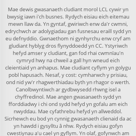
Mae dewis gwasanaeth cludiant morol LCL cywir yn
bwysig iawn i'ch busnes. Rydych eisiau eich eitemau
mewn llaw da. Yn gyntaf, gwiriwch enw da'r cwmni,
edrychwch ar adolygiadau gan fusnesau eraill sydd yn
eu defnyddio. Gwnaethom ni gynhyrchu enw cryf am
gludiant hyblyg dros flynyddoedd yn CC. Ystyriwch
hefyd amser y cludiant, gan fod rhai cwmnïau'n
cymryd hwy na chweil a gall hyn wneud eich
cleientiaid yn anhapus. Mae cludiant cyflym yn golygu
pobl hapusach. Nesaf, y cost: cymharwch y prisiau,
ond nid yw'r rhagwerthiadau byth yn rhagor o werth.
Canolbwyntiwch ar gydbwysedd rhwng isel a
chyffredinol. Mae angen gwasanaeth sydd yn
fforddiadwy i chi ond sydd hefyd yn gofalu am eich
nwyddau. Mae cyfathrebu hefyd yn allweddol.
Sicrhewch eu bod yn cynnig gwasanaeth clienaid da ac
yn hawdd i gysylltu â nhw. Rydych eisiau gofyn
cwestiynau a'u cael yn gyflym. Yn olaf, gofynwch am