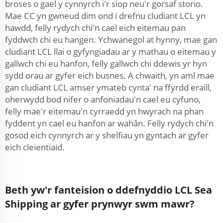
broses o gael y cynnyrch i'r siop neu'r gorsaf storio.
Mae CC yn gwneud dim ond i drefnu cludiant LCL yn
hawdd, felly rydych chi'n cael eich eitemau pan
fyddwch chi eu hangen. Ychwanegol at hynny, mae gan
cludiant LCL llai o gyfyngiadau ar y mathau o eitemau y
gallwch chi eu hanfon, felly gallwch chi ddewis yr hyn
sydd orau ar gyfer eich busnes. A chwaith, yn aml mae
gan cludiant LCL amser ymateb cynta' na ffyrdd eraill,
oherwydd bod nifer o anfoniadau'n cael eu cyfuno,
felly mae'r eitemau'n cyrraedd yn hwyrach na phan
fyddent yn cael eu hanfon ar wahân. Felly rydych chi'n
gosod eich cynnyrch ar y shelfiau yn gyntach ar gyfer
eich cleientiaid.
Beth yw'r fanteision o ddefnyddio LCL Sea
Shipping ar gyfer prynwyr swm mawr?