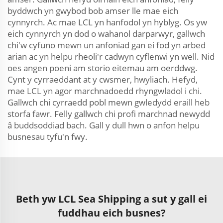
byddwch yn gwybod bob amser lle mae eich
cynnyrch. Ac mae LCL yn hanfodol yn hyblyg. Os yw
eich cynnyrch yn dod o wahanol darparwyr, gallwch
chi'w cyfuno mewn un anfoniad gan ei fod yn arbed
arian ac yn helpu rheoli'r cadwyn cyflenwi yn well. Nid
oes angen poeni am storio eitemau am oerddwg.
Cynt y cyrraeddant at y cwsmer, hwyliach. Hefyd,
mae LCL yn agor marchnadoedd rhyngwladol i chi.
Gallwch chi cyrraedd pobl mewn gwledydd eraill heb
storfa fawr. Felly gallwch chi profi marchnad newydd
â buddsoddiad bach. Gall y dull hwn o anfon helpu
busnesau tyfu'n fwy.
Beth yw LCL Sea Shipping a sut y gall ei
fuddhau eich busnes?