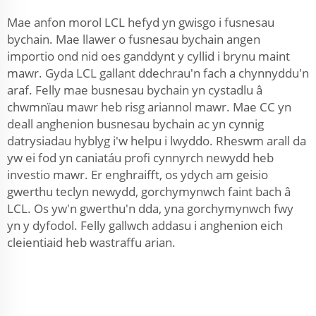
Mae anfon morol LCL hefyd yn gwisgo i fusnesau
bychain. Mae llawer o fusnesau bychain angen
importio ond nid oes ganddynt y cyllid i brynu maint
mawr. Gyda LCL gallant ddechrau'n fach a chynnyddu'n
araf. Felly mae busnesau bychain yn cystadlu â
chwmnïau mawr heb risg ariannol mawr. Mae CC yn
deall anghenion busnesau bychain ac yn cynnig
datrysiadau hyblyg i'w helpu i lwyddo. Rheswm arall da
yw ei fod yn caniatáu profi cynnyrch newydd heb
investio mawr. Er enghraifft, os ydych am geisio
gwerthu teclyn newydd, gorchymynwch faint bach â
LCL. Os yw'n gwerthu'n dda, yna gorchymynwch fwy
yn y dyfodol. Felly gallwch addasu i anghenion eich
cleientiaid heb wastraffu arian.