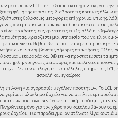
ων μεταφορών LCL είναι εξαιρετικά σημαντική για την ε
γξτε τη φήμη της εταιρείας, διαβάστε τις κριτικές άλλων
αξιόπιστες θαλάσσιες μεταφορές επί χρόνια. Επίσης, λά
γεγονός που μπορεί να προκαλέσει δυσαρέσκεια στους πελ
 είναι το κόστος· συγκρίνετε τις τιμές, αλλά η φθηνότερη
 ποιότητας. Χρειάζεστε μια υπηρεσία που να είναι οικο
 η επικοινωνία. Βεβαιωθείτε ότι η εταιρεία προσφέρει κ
ρωτήσεις και να λαμβάνετε γρήγορες απαντήσεις. Τέλος,
αλάσσιας μεταφοράς και θέλετε να προστατεύσετε τα εμ
ποστήριξη, γρήγορες μεταφορές και ευέλικτες επιλογές 
επιτύχει. Με την επιλογή της κατάλληλης υπηρεσίας LCL, 
ασφαλή και εγκαίρως.
αλή επιλογή για αγοραστές μεγάλων ποσοτήτων. Το LCL 
να γεμίσετε ολόκληρο δοχείο για να στείλετε εμπορεύματ
 ποσοτήτων που ίσως δεν έχουν επαρκή ποσότητα για να γ
. Πληρώνετε μόνο για τον χώρο που καταλαμβάνουν τα εμ
ους δοχείου. Για παράδειγμα, αν στέλνετε λίγα κουτιά μ