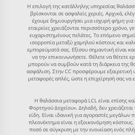
Η επιλογή της κατάλληλης υπηρεσίας θαλάσσι
βρίσκονται σε ασφαλείς χεριές. Αρχικά, ελέ
έχουμε δημιουργήσει μια ισχυρή φήμη για 
εταιρείες χρειάζονται περισσότερο χρόνο, 
ευχαριστημένους πελάτες. Το επόμενο σημείο
ισορροπία μεταξύ χαμηλού κόστους και καλής
εμπορεύματά σας. Εξίσου σημαντική είναι και
να την επικοινωνήσετε. Θέλετε να θέτετε ε
μπορούν να συμβούν κατά τη διάρκεια της θ
ασφάλιση. Στην CC προσφέρουμε εξαιρετική υ
μεταφορές απλές, ώστε η επιχείρησή σας να 
Η θαλάσσια μεταφορά LCL είναι επίσης κ
Φορτηγού Δοχείου». Δηλαδή, δεν χρειάζεται 
είδη. Είναι ιδανική για αγοραστές μεγάλων
πλεονέκτημα είναι η εξοικονόμηση κόστους
ποσό σε σύγκριση με την ενοικίαση ενός πλήρ