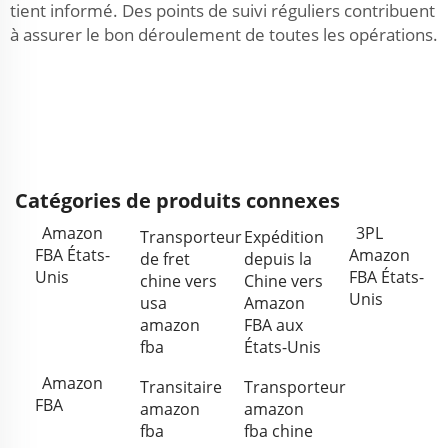
tient informé. Des points de suivi réguliers contribuent
à assurer le bon déroulement de toutes les opérations.
Catégories de produits connexes
Amazon
3PL
Transporteur
Expédition
FBA États-
Amazon
de fret
depuis la
Unis
FBA États-
chine vers
Chine vers
Unis
usa
Amazon
amazon
FBA aux
fba
États-Unis
Amazon
Transitaire
Transporteur
FBA
amazon
amazon
fba
fba chine