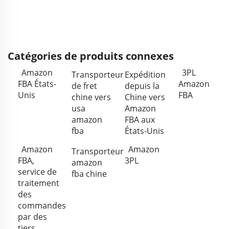
Catégories de produits connexes
Amazon
3PL
Transporteur
Expédition
FBA États-
Amazon
de fret
depuis la
Unis
FBA
chine vers
Chine vers
usa
Amazon
amazon
FBA aux
fba
États-Unis
Amazon
Amazon
Transporteur
FBA,
3PL
amazon
service de
fba chine
traitement
des
commandes
par des
tiers