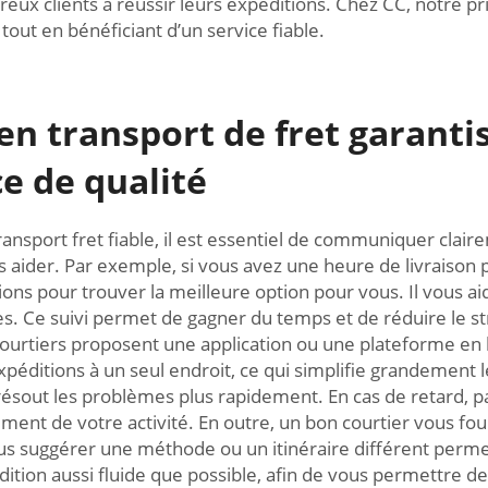
reux clients à réussir leurs expéditions. Chez CC, notre prio
 tout en bénéficiant d’un service fiable.
n transport de fret garantis
ce de qualité
transport fret fiable, il est essentiel de communiquer cla
ider. Par exemple, si vous avez une heure de livraison pr
s pour trouver la meilleure option pour vous. Il vous aid
. Ce suivi permet de gagner du temps et de réduire le stre
courtiers proposent une application ou une plateforme en 
éditions à un seul endroit, ce qui simplifie grandement le s
il résout les problèmes plus rapidement. En cas de retard,
ement de votre activité. En outre, un bon courtier vous fou
vous suggérer une méthode ou un itinéraire différent perm
tion aussi fluide que possible, afin de vous permettre de