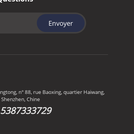
Envoyer
gtong, n° 88, rue Baoxing, quartier Haiwang,
n, Shenzhen, Chine
15387333729