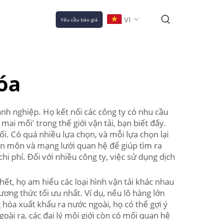
VI
Yêu cầu báo giá
óa
anh nghiệp. Họ kết nối các công ty có nhu cầu
ai mối' trong thế giới vận tải, bạn biết đấy.
i. Có quá nhiều lựa chọn, và mỗi lựa chọn lại
yên môn và mạng lưới quan hệ để giúp tìm ra
i phí. Đối với nhiều công ty, việc sử dụng dịch
hết, họ am hiểu các loại hình vận tải khác nhau
ương thức tối ưu nhất. Ví dụ, nếu lô hàng lớn
 hóa xuất khẩu ra nước ngoài, họ có thể gợi ý
ài ra, các đại lý môi giới còn có mối quan hệ