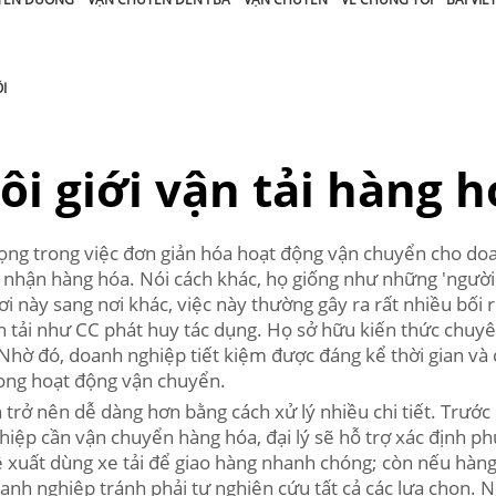
I
ôi giới vận tải hàng h
trọng trong việc đơn giản hóa hoạt động vận chuyển cho do
o nhận hàng hóa. Nói cách khác, họ giống như những 'người m
 này sang nơi khác, việc này thường gây ra rất nhiều bối rố
vận tải như CC phát huy tác dụng. Họ sở hữu kiến thức chu
hờ đó, doanh nghiệp tiết kiệm được đáng kể thời gian và ch
trong hoạt động vận chuyển.
 trở nên dễ dàng hơn bằng cách xử lý nhiều chi tiết. Trước 
hiệp cần vận chuyển hàng hóa, đại lý sẽ hỗ trợ xác định ph
ề xuất dùng xe tải để giao hàng nhanh chóng; còn nếu hàng
h nghiệp tránh phải tự nghiên cứu tất cả các lựa chọn. Ngo