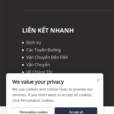
LIÊN KẾT NHANH
Dịch Vụ
Các Tuyến Đường
Vận Chuyển Đến FBA
Vận Chuyển
Về Chúng Tôi
Bài Viết
We value your privacy
Liên Hệ Chúng Tôi
We use cookies and similar tools to provide our
services. If you don't want to accept all cookies,
click Personalize cookies.
Personalize cookies
Accept all