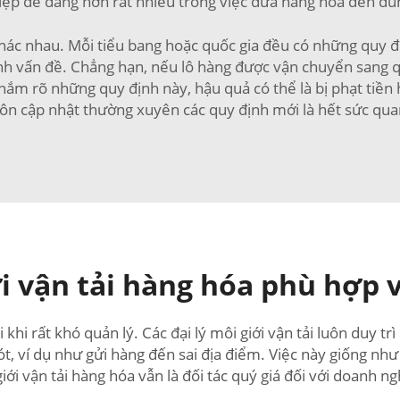
iệp dễ dàng hơn rất nhiều trong việc đưa hàng hóa đến đún
khác nhau. Mỗi tiểu bang hoặc quốc gia đều có những quy đị
h vấn đề. Chẳng hạn, nếu lô hàng được vận chuyển sang quố
m rõ những quy định này, hậu quả có thể là bị phạt tiền hoặ
ôn cập nhật thường xuyên các quy định mới là hết sức qua
i vận tải hàng hóa phù hợp 
khi rất khó quản lý. Các đại lý môi giới vận tải luôn duy trì
sót, ví dụ như gửi hàng đến sai địa điểm. Việc này giống n
iới vận tải hàng hóa vẫn là đối tác quý giá đối với doanh 