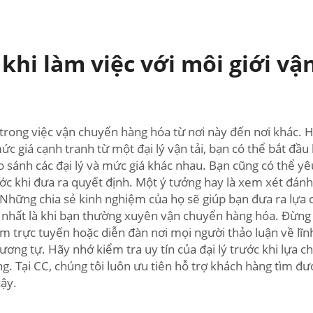
hi làm việc với môi giới vận
ếu trong việc vận chuyển hàng hóa từ nơi này đến nơi khác.
giá cạnh tranh từ một đại lý vận tải, bạn có thể bắt đầu 
sánh các đại lý và mức giá khác nhau. Bạn cũng có thể yêu 
c khi đưa ra quyết định. Một ý tưởng hay là xem xét đánh gi
. Những chia sẻ kinh nghiệm của họ sẽ giúp bạn đưa ra lựa 
t, nhất là khi bạn thường xuyên vận chuyển hàng hóa. Đừng
m trực tuyến hoặc diễn đàn nơi mọi người thảo luận về lĩn
ơng tự. Hãy nhớ kiểm tra uy tín của đại lý trước khi lựa ch
ng. Tại CC, chúng tôi luôn ưu tiên hỗ trợ khách hàng tìm đư
cậy.