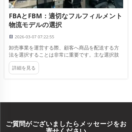
FBAとFBM：適切なフルフィルメント
物流モデルの選択
2026-03-07 07:22:55
卸売事業を運営する際、顧客へ商品を配送する方
法を選択することは非常に重要です。主な選択肢
はFBAとFBMの2つです。FBAは「Fulfillment by
詳細を見る
Amazon（アマゾンによるフルフィルメント）」を
意味し、FBMは「Fulfilled by Merchant（販売者に
よるフルフィルメント）」を意味します。それぞ
れに長所があり…
ご質問がございましたらメッセージをお
寄せください