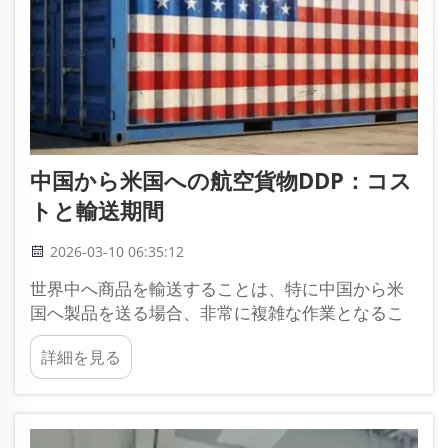
中国から米国への航空貨物DDP：コス
トと輸送期間
2026-03-10 06:35:12
世界中へ商品を輸送することは、特に中国から米
国へ製品を送る場合、非常に複雑な作業となるこ
とがあります。航空貨物は物品を輸送する最も迅
詳細を見る
速な方法の一つであり、その中でも人気のあるオ
プションの一つが「DDP（関税込配達）」です。
これは販売者がすべての通関手続および関税・付
加価値税（VAT）などの輸入関連費用を負担するこ