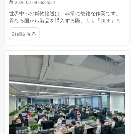
2026-03-08 06:05:34
世界中への貨物輸送は、非常に複雑な作業です。
異なる国から製品を購入する際、よく「DDP」と
「DAP」という二つの用語を目にするでしょう。
詳細を見る
DDPは「関税支払済み納入（Delivered Duty
Paid）」を意味し、DAPは「指定場所納入
（Delivered at Place）」を意味します。これら二
つの用語は、ビジネスにおいて極めて重要です…