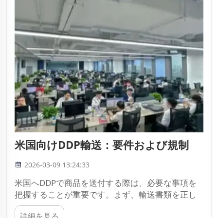
とを意味します…
米国向けDDP輸送：要件および規制
2026-03-09 13:24:33
米国へDDPで商品を送付する際は、必要な事項を
把握することが重要です。まず、輸送書類を正し
く準備する必要があります。これにはインボイス
詳細を見る
およびパッキングリストが含まれます。インボイ