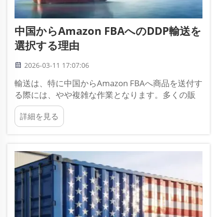
中国からAmazon FBAへのDDP輸送を
選択する理由
2026-03-11 17:07:06
輸送は、特に中国からAmazon FBAへ商品を送付す
る際には、やや複雑な作業となります。多くの販
売事業者は、このプロセスをより簡便かつ低コス
詳細を見る
トにしたいと考えています。その一つの優れた方
法が、DDP輸送を選択することです。DDPとは
「関税込配達（Delivered Duty Paid）」を意味し
ます。これは、販売事業者が…