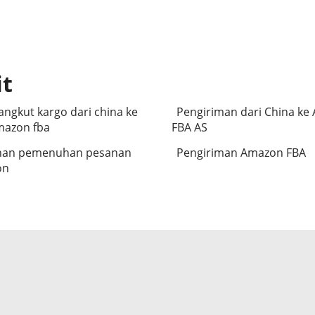
it
ngkut kargo dari china ke
Pengiriman dari China ke
mazon fba
FBA AS
nan pemenuhan pesanan
Pengiriman Amazon FBA
on