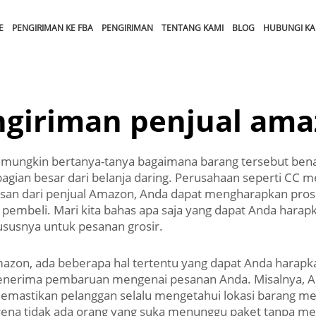
E
PENGIRIMAN KE FBA
PENGIRIMAN
TENTANG KAMI
BLOG
HUBUNGI KA
ngiriman penjual ama
 mungkin bertanya-tanya bagaimana barang tersebut bena
agian besar dari belanja daring. Perusahaan seperti C
an dari penjual Amazon, Anda dapat mengharapkan proses
agi pembeli. Mari kita bahas apa saja yang dapat Anda har
ususnya untuk pesanan grosir.
azon, ada beberapa hal tertentu yang dapat Anda harapk
 menerima pembaruan mengenai pesanan Anda. Misalnya,
emastikan pelanggan selalu mengetahui lokasi barang mer
arena tidak ada orang yang suka menunggu paket tanpa m