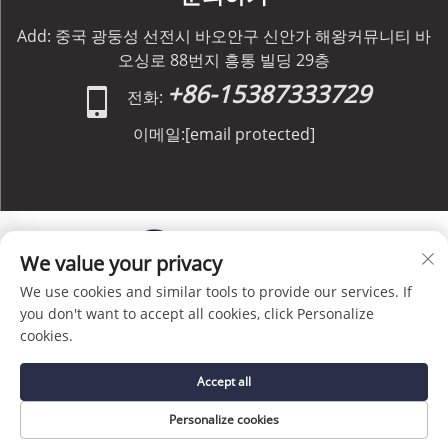
Add: 중국 광둥성 선전시 바오안구 신안가 해왕커뮤니티 바
오싱로 88번지 흥통 빌딩 29층
+86-15387333729
전화:
이메일:
[email protected]
We value your privacy
We use cookies and similar tools to provide our services. If
저작권 © C&C GLOBAL Logistics Co., Limited 판권 소
you don't want to accept all cookies, click Personalize
유 -
개인정보 처리방침
-
블로그
cookies.
Accept all
Personalize cookies
홈페이지
서비스
이메일
전화번호