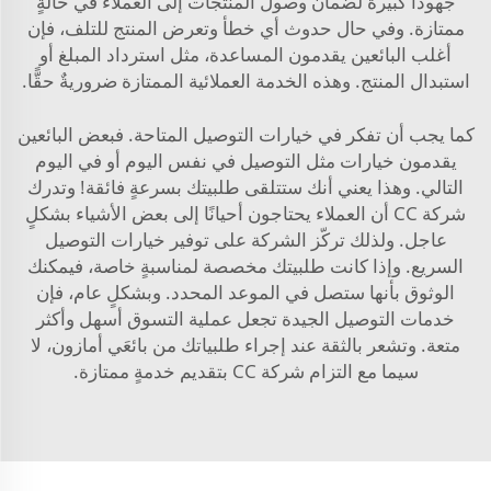
جهودًا كبيرة لضمان وصول المنتجات إلى العملاء في حالةٍ
ممتازة. وفي حال حدوث أي خطأ وتعرض المنتج للتلف، فإن
أغلب البائعين يقدمون المساعدة، مثل استرداد المبلغ أو
استبدال المنتج. وهذه الخدمة العملائية الممتازة ضروريةٌ حقًّا.
كما يجب أن تفكر في خيارات التوصيل المتاحة. فبعض البائعين
يقدمون خيارات مثل التوصيل في نفس اليوم أو في اليوم
التالي. وهذا يعني أنك ستتلقى طلبيتك بسرعةٍ فائقة! وتدرك
شركة CC أن العملاء يحتاجون أحيانًا إلى بعض الأشياء بشكلٍ
عاجل. ولذلك تركّز الشركة على توفير خيارات التوصيل
السريع. وإذا كانت طلبيتك مخصصة لمناسبةٍ خاصة، فيمكنك
الوثوق بأنها ستصل في الموعد المحدد. وبشكلٍ عام، فإن
خدمات التوصيل الجيدة تجعل عملية التسوق أسهل وأكثر
متعة. وتشعر بالثقة عند إجراء طلبياتك من بائعَي أمازون، لا
سيما مع التزام شركة CC بتقديم خدمةٍ ممتازة.