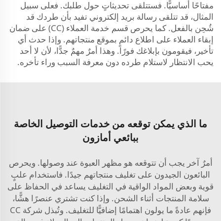
مفتاحًا أساسيًّا. فستتلقى تحديثاتٍ حول طلبك. فعلى سبيل
المثال، قد تتلقى رسالة بريد إلكتروني تفيد بأن طردك قد
شُحِن بالفعل. كما يحرص قسم خدمة العملاء (CC) على ضمان
إبقاء العملاء على اطلاع دائمٍ بموقع منتجاتهم. وإذا حدث أي
تأخير، فيقومون بإبلاغك فورًا. وهذا أمرٌ مهمٌ جدًّا، لأن لا أحد
يحب الانتظار لاستلام طرده دون معرفة السبب وراء تأخره.
ما الذي يمكن توقعه من خدمات التوصيل الخاصة
ببائعي أمازون
أمرٌ آخر يجب أن تتوقعه هو مظهر العبوة عند وصولها. ويحرص
البائعون الجيدون على تغليف منتجاتهم جيدًا. فاستخدام علبٍ
قوية وبعض المواد الواقية في التغليف يساعد في الحفاظ على
سلامة المنتجات أثناء الشحن. وإذا كنت تشتري عنصرًا هشًّا،
فإنهم عادةً ما يولون اهتمامًا إضافيًّا للتغليف. وتُبذل شركة CC