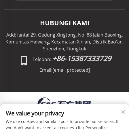
HUBUNGI KAMI
Add: lantai 29, Gedung Xingtong, No. 88 Jalan Baoxing,
Komunitas Haiwang, Kecamatan Xin'an, Distrik Bao'an,
Shenzhen, Tiongkok
+86-15387333729
Telepon:
Email:
[email protected]
We value your privacy
Hak Cipta © C&C GLOBAL Logistics Co., Limited. Hak
We use cookies and similar tools to provide our services. If
Cipta Dilindungi Undang-Undang -
Kebijakan Privasi
-
you don't want to accept all cookies, click Personalize