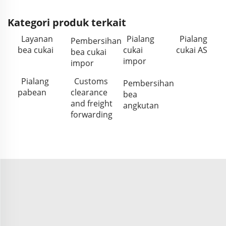
Kategori produk terkait
Layanan
Pialang
Pialang
Pembersihan
bea cukai
cukai
cukai AS
bea cukai
impor
impor
Pialang
Customs
Pembersihan
pabean
clearance
bea
and freight
angkutan
forwarding