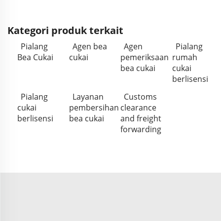
Kategori produk terkait
Pialang
Agen bea
Agen
Pialang
Bea Cukai
cukai
pemeriksaan
rumah
bea cukai
cukai
berlisensi
Pialang
Layanan
Customs
cukai
pembersihan
clearance
berlisensi
bea cukai
and freight
forwarding