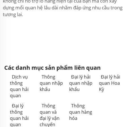
không chỉ hỗ trợ lô hàng hiện tại của bạn mà còn xây
dựng mối quan hệ lâu dài nhằm đáp ứng nhu cầu trong
tương lai.
Các danh mục sản phẩm liên quan
Dịch vụ
Thông
Đại lý hải
Đại lý hải
thông
quan nhập
quan nhập
quan Hoa
quan hải
khẩu
khẩu
Kỳ
quan
Đại lý
Thông
Thông
thông
quan và
quan hàng
quan hải
đại lý vận
hóa
quan
chuyển