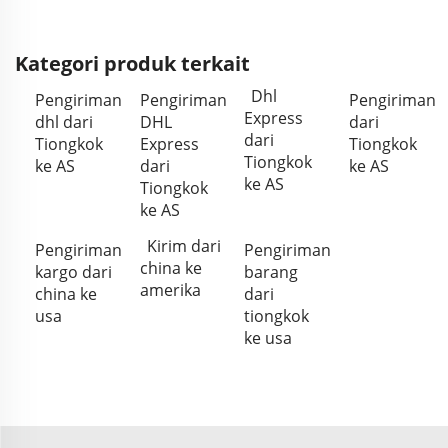
Kategori produk terkait
Dhl
Pengiriman
Pengiriman
Pengiriman
Express
dhl dari
DHL
dari
dari
Tiongkok
Express
Tiongkok
Tiongkok
ke AS
dari
ke AS
ke AS
Tiongkok
ke AS
Kirim dari
Pengiriman
Pengiriman
china ke
kargo dari
barang
amerika
china ke
dari
usa
tiongkok
ke usa