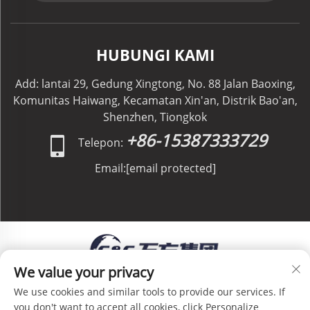
HUBUNGI KAMI
Add: lantai 29, Gedung Xingtong, No. 88 Jalan Baoxing,
Komunitas Haiwang, Kecamatan Xin'an, Distrik Bao'an,
Shenzhen, Tiongkok
+86-15387333729
Telepon:
Email:
[email protected]
We value your privacy
Hak Cipta © C&C GLOBAL Logistics Co., Limited. Hak
We use cookies and similar tools to provide our services. If
Cipta Dilindungi Undang-Undang -
Kebijakan Privasi
-
you don't want to accept all cookies, click Personalize