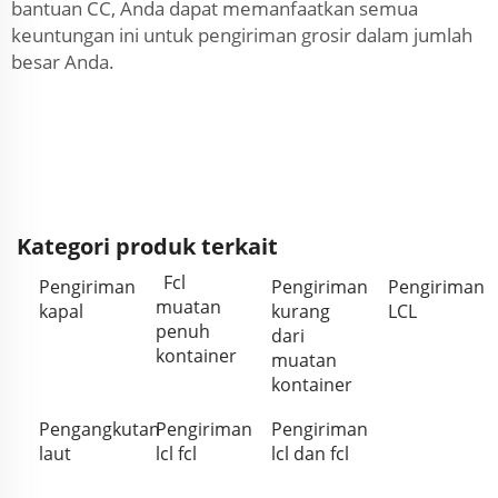
bantuan CC, Anda dapat memanfaatkan semua
keuntungan ini untuk pengiriman grosir dalam jumlah
besar Anda.
Kategori produk terkait
Fcl
Pengiriman
Pengiriman
Pengiriman
muatan
kapal
kurang
LCL
penuh
dari
kontainer
muatan
kontainer
Pengangkutan
Pengiriman
Pengiriman
laut
lcl fcl
lcl dan fcl