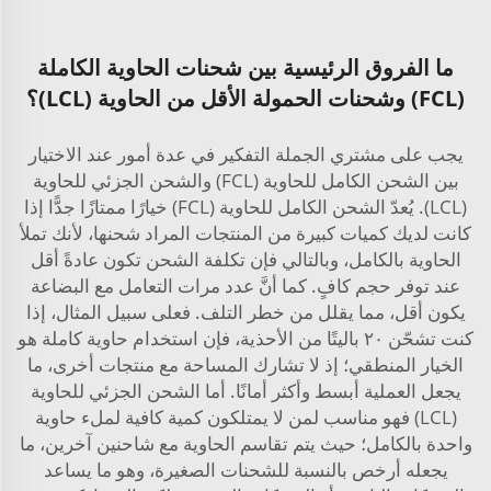
ما الفروق الرئيسية بين شحنات الحاوية الكاملة
(FCL) وشحنات الحمولة الأقل من الحاوية (LCL)؟
يجب على مشتري الجملة التفكير في عدة أمور عند الاختيار
بين الشحن الكامل للحاوية (FCL) والشحن الجزئي للحاوية
(LCL). يُعدّ الشحن الكامل للحاوية (FCL) خيارًا ممتازًا جدًّا إذا
كانت لديك كميات كبيرة من المنتجات المراد شحنها، لأنك تملأ
الحاوية بالكامل، وبالتالي فإن تكلفة الشحن تكون عادةً أقل
عند توفر حجم كافٍ. كما أنَّ عدد مرات التعامل مع البضاعة
يكون أقل، مما يقلل من خطر التلف. فعلى سبيل المثال، إذا
كنت تشحّن ٢٠ باليتًا من الأحذية، فإن استخدام حاوية كاملة هو
الخيار المنطقي؛ إذ لا تشارك المساحة مع منتجات أخرى، ما
يجعل العملية أبسط وأكثر أمانًا. أما الشحن الجزئي للحاوية
(LCL) فهو مناسب لمن لا يمتلكون كمية كافية لملء حاوية
واحدة بالكامل؛ حيث يتم تقاسم الحاوية مع شاحنين آخرين، ما
يجعله أرخص بالنسبة للشحنات الصغيرة، وهو ما يساعد