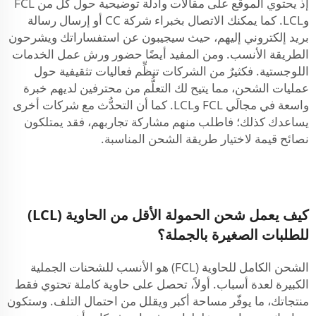
إذ يحتوي الموقع على مقالات وأدلة توضيحية حول كلٍّ من FCL
وLCL. كما يمكنك الاتصال بخبراء شركة CC أو إرسال رسالة
بريد إلكتروني إليهم، حيث سيجيبون عن استفساراتك ويشرحون
الطريقة الأنسب. ومن المفيد أيضًا حضور ورش عمل الخدمات
اللوجستية. فكثيرٌ من الشركات تنظِّم فعاليات تثقيفية حول
عمليات الشحن، مما يتيح لك التعلُّم من محترفين لديهم خبرة
واسعة في مجالَي FCL وLCL. كما أن التحدُّث مع شركات أخرى
يساعدك كذلك؛ فاطلب منهم مشاركة تجاربهم، فقد يمتلكون
نصائح قيمة لاختيار طريقة الشحن المناسبة.
كيف يعمل شحن الحمولة الأقل من الحاوية (LCL)
للطلبات الصغيرة بالجملة؟
الشحن الكامل للحاوية (FCL) هو الأنسب للشحنات الجملية
الكبيرة لعدة أسباب. أولاً، تحصل على حاوية كاملة تحتوي فقط
منتجاتك، ما يوفّر مساحة أكبر ويقلل من احتمال التلف. وستكون