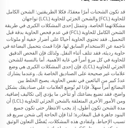
قد تكون الشحنات أمرًا معقدًا، فكلا الطريقتين: الشحن الكامل
للحاوية (FCL) والشحن الجزئي للحاوية (LCL) تواجهان
مشكلاتهما الخاصة. وتتمثل إحدى المشكلات الكبرى في طريقة
الشحن الكامل للحاوية (FCL) في عدم فحص الحاوية بدقة قبل
التحميل. فقد تحتوي الحاوية أحيانًا على أضرار خفية أو ملوثات
ناجمة عن الاستخدام السابق لها. فإذا قمتَ بتحميل البضاعة في
حاوية رديئة، فقد تتلف أثناء النقل. ولذلك فإن الفحص الدقيق
للحاوية في كل مرةٍ أمراً في غاية الأهمية. أما بالنسبة للشحن
الجزئي للحاوية (LCL)، فإن إحدى المشكلات الكبرى هي وضع
علامات غير صحيحة على الصناديق الخاصة بك. وعندما يشارك
عددٌ كبير من البائعين في نفس الحاوية، يصبح الخلط بين
البضائع أمراً سهلاً. فإذا لم تُوضع العلامات على صناديقك بشكل
واضح، فقد تضيع بضاعتك أو تتأخر، ما يؤدي إلى تكاليف إضافية.
ومن الأمور الأخرى المتعلقة بالشحن الجزئي للحاوية (LCL) أن
مدة الشحن تكون أطول، إذ يجب الانتظار حتى تكون جميع
البنود جاهزة قبل المغادرة؛ لذا فإن الحاجة إلى شحن سريع قد
تسبب الإحباط. ولتفادي هذه المشكلات، يُفضَّل التعاون الوثيق