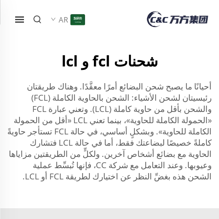
AR
شحنات fcl و lcl
أحيانًا ما يصبح شحن البضائع أمرًا معقَّدًا. وهناك طريقتان
رئيسيتان لشحن الأشياء: الشحن بالحاوية الكاملة (FCL)
والشحن بأقل من حاوية كاملة (LCL). وتعني عبارة FCL
«الحمولة الكاملة للحاوية»، بينما تعني LCL «أقل من الحمولة
الكاملة للحاوية». وبشكلٍ أساسي، في حالة FCL تستأجر حاويةً
كاملةً خصيصًا لبضاعتك فقط، أما في حالة LCL فتشارك
الحاوية مع بضائع أشخاص آخرين. ولكلٍّ من الطريقتين مزاياها
وعيوبها. وعند التعامل مع شركة CC، فإنها تُبسِّط عملية
الشحن هذه بغضِّ النظر عن اختيارك لطريقة FCL أو LCL.