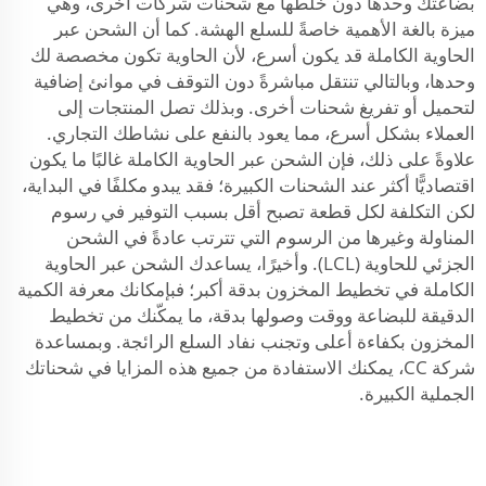
بضاعتك وحدها دون خلطها مع شحنات شركات أخرى، وهي
ميزة بالغة الأهمية خاصةً للسلع الهشة. كما أن الشحن عبر
الحاوية الكاملة قد يكون أسرع، لأن الحاوية تكون مخصصة لك
وحدها، وبالتالي تنتقل مباشرةً دون التوقف في موانئ إضافية
لتحميل أو تفريغ شحنات أخرى. وبذلك تصل المنتجات إلى
العملاء بشكل أسرع، مما يعود بالنفع على نشاطك التجاري.
علاوةً على ذلك، فإن الشحن عبر الحاوية الكاملة غالبًا ما يكون
اقتصاديًّا أكثر عند الشحنات الكبيرة؛ فقد يبدو مكلفًا في البداية،
لكن التكلفة لكل قطعة تصبح أقل بسبب التوفير في رسوم
المناولة وغيرها من الرسوم التي تترتب عادةً في الشحن
الجزئي للحاوية (LCL). وأخيرًا، يساعدك الشحن عبر الحاوية
الكاملة في تخطيط المخزون بدقة أكبر؛ فبإمكانك معرفة الكمية
الدقيقة للبضاعة ووقت وصولها بدقة، ما يمكّنك من تخطيط
المخزون بكفاءة أعلى وتجنب نفاد السلع الرائجة. وبمساعدة
شركة CC، يمكنك الاستفادة من جميع هذه المزايا في شحناتك
الجملية الكبيرة.