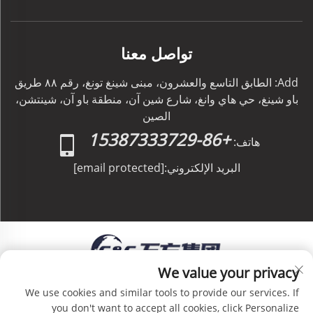
تواصل معنا
Add: الطابق التاسع والعشرون، مبنى شينغ تونغ، رقم ٨٨ طريق
باو شينغ، حي هاي وانغ، شارع شين آن، منطقة باو آن، شينتشن،
الصين
+86-15387333729
هاتف:
البريد الإلكتروني:
[email protected]
We value your privacy
حقوق الطبع والنشر © C&C GLOBAL Logistics Co.,
We use cookies and similar tools to provide our services. If
Limited جميع الحقوق محفوظة -
سياسة الخصوصية
-
you don't want to accept all cookies, click Personalize