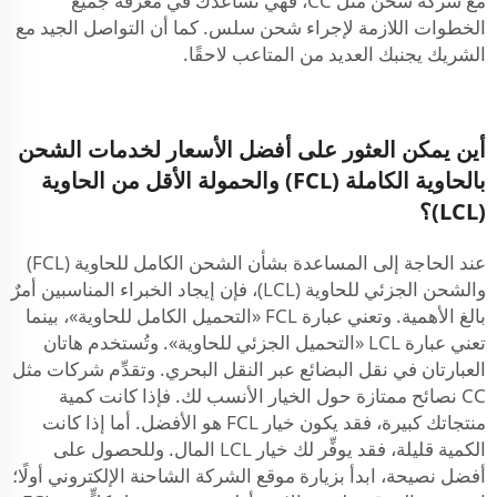
مع شركة شحن مثل CC، فهي تساعدك في معرفة جميع
الخطوات اللازمة لإجراء شحن سلس. كما أن التواصل الجيد مع
الشريك يجنبك العديد من المتاعب لاحقًا.
أين يمكن العثور على أفضل الأسعار لخدمات الشحن
بالحاوية الكاملة (FCL) والحمولة الأقل من الحاوية
(LCL)؟
عند الحاجة إلى المساعدة بشأن الشحن الكامل للحاوية (FCL)
والشحن الجزئي للحاوية (LCL)، فإن إيجاد الخبراء المناسبين أمرٌ
بالغ الأهمية. وتعني عبارة FCL «التحميل الكامل للحاوية»، بينما
تعني عبارة LCL «التحميل الجزئي للحاوية». وتُستخدم هاتان
العبارتان في نقل البضائع عبر النقل البحري. وتقدِّم شركات مثل
CC نصائح ممتازة حول الخيار الأنسب لك. فإذا كانت كمية
منتجاتك كبيرة، فقد يكون خيار FCL هو الأفضل. أما إذا كانت
الكمية قليلة، فقد يوفِّر لك خيار LCL المال. وللحصول على
أفضل نصيحة، ابدأ بزيارة موقع الشركة الشاحنة الإلكتروني أولًا؛